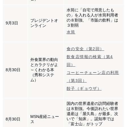
水筒に「自宅で用意したも
の」を入れる人が水筒利用者
の８割強、「市販の飲料」は
プレジデントオ
9月3日
３割弱
ンライン
水筒
食の安全（第2回）
飲食店情報の検索（第4
外食業界の動向
とカラクリがよ
回）
8月30日
～くわかる本
コーヒーチェーン店の利用
（秀和システ
ム）
（第3回）
餃子（ギョウザ）
国内の世界遺産の訪問経験者
は８割強。今後訪れたい世界
遺産は「屋久島」が最多、次
MSN産経ニュー
いで「知床」。認知率では
8月30日
ス
「富士山」がトップ