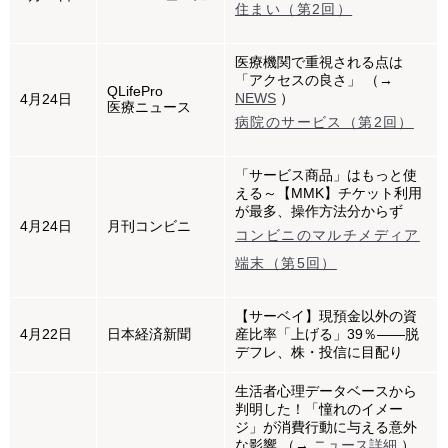
住まい（第2回）
医療機関で重視される点は
「アクセスの良さ」 （→
QLifePro
NEWS
）
4月24日
医療ニュース
病院のサービス（第2回）
「サービス商品」はもっと使
える～【MMK】チケット利用
が最多、操作方法分からず
4月24日
月刊コンビニ
コンビニのマルチメディア
端末（第5回）
【サーベイ】現預金以外の資
4月22日
日本経済新聞
産比率「上げる」39％――脱
デフレ、株・投信に目配り
生活者心理データベースから
判明した！「憧れのイメー
ジ」が消費行動に与える意外
な影響 （→
ニュース詳細
）