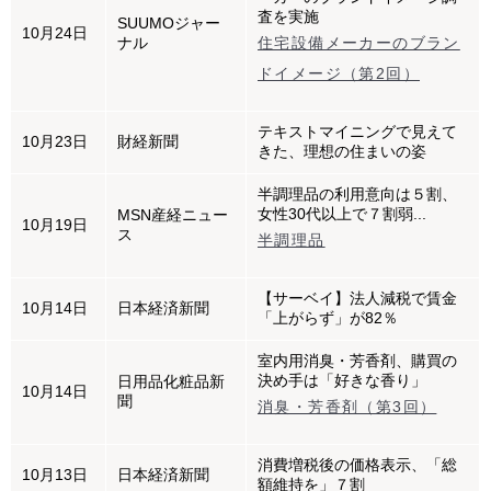
査を実施
SUUMOジャー
10月24日
ナル
住宅設備メーカーのブラン
ドイメージ（第2回）
テキストマイニングで見えて
10月23日
財経新聞
きた、理想の住まいの姿
半調理品の利用意向は５割、
女性30代以上で７割弱...
MSN産経ニュー
10月19日
ス
半調理品
【サーベイ】法人減税で賃金
10月14日
日本経済新聞
「上がらず」が82％
室内用消臭・芳香剤、購買の
決め手は「好きな香り」
日用品化粧品新
10月14日
聞
消臭・芳香剤（第3回）
消費増税後の価格表示、「総
10月13日
日本経済新聞
額維持を」７割