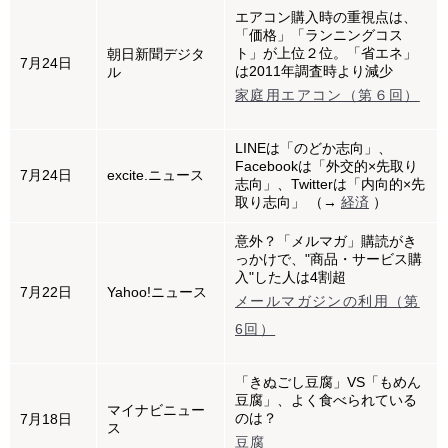
エアコン購入時の重視点は、
「価格」「ランニングコス
ト」が上位２位。「省エネ」
朝日新聞デジタ
7月24日
は2011年調査時より減少
ル
家庭用エアコン（第６回）
LINEは「のどか志向」、
Facebookは「外交的×先取り
7月24日
excite.ニュース
志向」、Twitterは「内向的×先
取り志向」 （→
経済
）
意外？「メルマガ」購読がき
っかけで、"商品・サービス購
入"した人は4割超
7月22日
Yahoo!ニュース
メールマガジンの利用（第
6回）
「きぬごし豆腐」VS「もめん
豆腐」、よく食べられている
マイナビニュー
のは？
7月18日
ス
豆腐