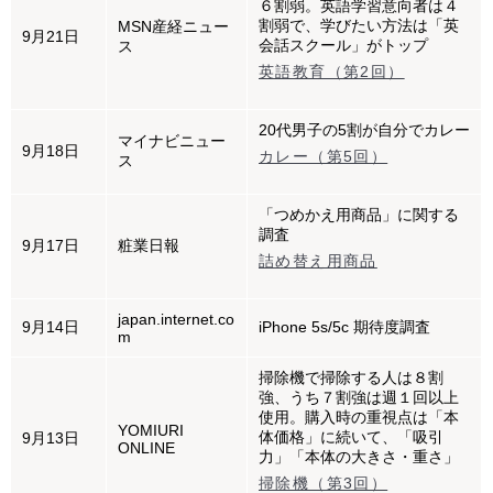
６割弱。英語学習意向者は４
割弱で、学びたい方法は「英
MSN産経ニュー
9月21日
会話スクール」がトップ
ス
英語教育（第2回）
20代男子の5割が自分でカレー
マイナビニュー
9月18日
カレー（第5回）
ス
「つめかえ用商品」に関する
調査
9月17日
粧業日報
詰め替え用商品
japan.internet.co
9月14日
iPhone 5s/5c 期待度調査
m
掃除機で掃除する人は８割
強、うち７割強は週１回以上
使用。購入時の重視点は「本
YOMIURI
体価格」に続いて、「吸引
9月13日
ONLINE
力」「本体の大きさ・重さ」
掃除機（第3回）