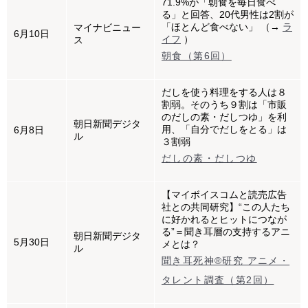
71.9%が「朝食を毎日食べ
る」と回答、20代男性は2割が
「ほとんど食べない」 （→
ラ
マイナビニュー
6月10日
イフ
）
ス
朝食（第6回）
だしを使う料理をする人は８
割弱。そのうち９割は「市販
のだしの素・だしつゆ」を利
朝日新聞デジタ
用、「自分でだしをとる」は
6月8日
ル
３割弱
だしの素・だしつゆ
【マイボイスコムと読売広告
社との共同研究】“この人たち
に好かれるとヒットにつなが
る”＝聞き耳層の支持するアニ
朝日新聞デジタ
5月30日
メとは？
ル
聞き耳死神®研究 アニメ・
タレント調査（第2回）