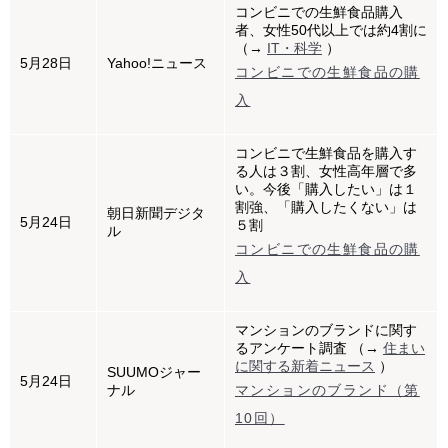
コンビニでの生鮮食品購入
者、女性50代以上では約4割に
（→
IT・科学
）
5月28日
Yahoo!ニュース
コンビニでの生鮮食品の購
入
コンビニで生鮮食品を購入す
る人は３割、女性高年層で多
い。今後「購入したい」は１
割強、「購入したくない」は
朝日新聞デジタ
5月24日
５割
ル
コンビニでの生鮮食品の購
入
マンションのブランドに関す
るアンケート調査 （→
住まい
に関する新着ニュース
）
SUUMOジャー
5月24日
ナル
マンションのブランド（第
10回）