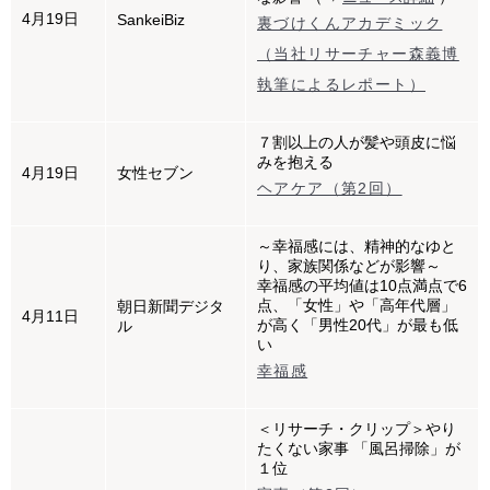
4月19日
SankeiBiz
裏づけくんアカデミック
（当社リサーチャー森義博
執筆によるレポート）
７割以上の人が髪や頭皮に悩
みを抱える
4月19日
女性セブン
ヘアケア（第2回）
～幸福感には、精神的なゆと
り、家族関係などが影響～
幸福感の平均値は10点満点で6
点、「女性」や「高年代層」
朝日新聞デジタ
4月11日
が高く「男性20代」が最も低
ル
い
幸福感
＜リサーチ・クリップ＞やり
たくない家事 「風呂掃除」が
１位