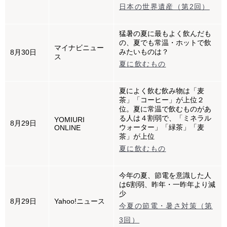
日本の世界遺産（第2回）
猛暑の夏に最もよく飲んだも
の、夏でも常温・ホットで飲
マイナビニュー
みたいものは？
8月30日
ス
夏に飲むもの
夏によく飲む飲み物は「麦
茶」「コーヒー」が上位２
位。夏に常温で飲むものがあ
る人は４割弱で、「ミネラル
YOMIURI
8月29日
ウォーター」「緑茶」「麦
ONLINE
茶」が上位
夏に飲むもの
今年の夏、節電を意識した人
は6割弱、昨年・一昨年より減
少
8月29日
Yahoo!ニュース
今夏の節電・暑さ対策（第
3回）