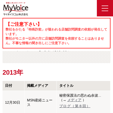
toggl
navig
【ご注意下さい】
2013
ホーム
メディア掲載情報
弊社をかたる「特殊詐欺」が疑われる店舗訪問調査の依頼が発生して
います。
弊社がモニター以外の方に店舗訪問調査を依頼することはありませ
ん。不審な情報の聞き出しにご注意下さい。
メディア掲載情報
2013年
日付
掲載メディア
タイトル
秘密保護法の思わぬ余波...
（→
メディア
）
MSN産経ニュー
12月30日
ス
ブログ（第８回）