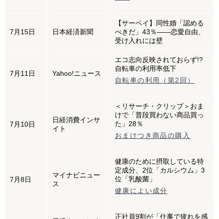
【サーベイ】同性婚「認める
7月15日
日本経済新聞
べきだ」43％――恋愛自由、
受け入れには壁
エコ志向反映されておらず!?
自転車の利用率低下
7月11日
Yahoo!ニュース
自転車の利用（第2回）
＜リサーチ・クリップ＞おま
けで「普段買わない商品買っ
日経消費インサ
た」28％
7月10日
イト
おまけつき商品の購入
健康のために摂取している特
定成分、2位「カルシウム」3
マイナビニュー
位「乳酸菌」
7月8日
ス
健康によい成分
正社員9割が「仕事で疲れを感