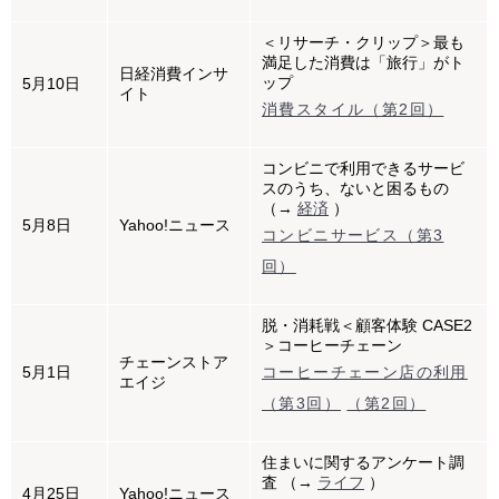
＜リサーチ・クリップ＞最も
満足した消費は「旅行」がト
日経消費インサ
ップ
5月10日
イト
消費スタイル（第2回）
コンビニで利用できるサービ
スのうち、ないと困るもの
（→
経済
）
5月8日
Yahoo!ニュース
コンビニサービス（第3
回）
脱・消耗戦＜顧客体験 CASE2
＞コーヒーチェーン
チェーンストア
5月1日
コーヒーチェーン店の利用
エイジ
（第3回）
（第2回）
住まいに関するアンケート調
査 （→
ライフ
）
4月25日
Yahoo!ニュース