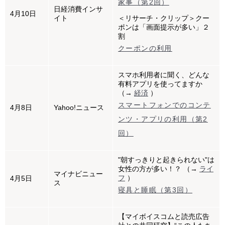
家事（第2回）
日経消費インサ
4月10日
イト
＜リサーチ・クリップ＞クー
ポンは「画面提示が多い」２
割
クーポンの利用
スマホ利用者に聞く、どんな
有料アプリを使ってますか
（→
経済
）
スマートフォンでのコンテ
4月8日
Yahoo!ニュース
ンツ・アプリの利用（第2
回）
"朝すっきりと起きられない"は
女性の方が多い！？ （→
ライ
マイナビニュー
フ
）
4月5日
ス
寝具と睡眠（第3回）
【マイボイスコムと読売広告