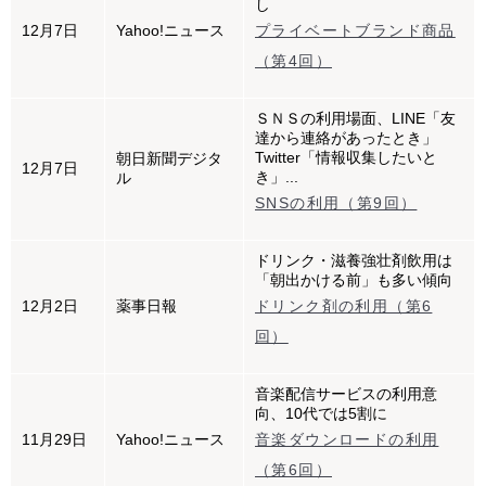
し
12月7日
Yahoo!ニュース
プライベートブランド商品
（第4回）
ＳＮＳの利用場面、LINE「友
達から連絡があったとき」
Twitter「情報収集したいと
朝日新聞デジタ
12月7日
き」...
ル
SNSの利用（第9回）
ドリンク・滋養強壮剤飲用は
「朝出かける前」も多い傾向
12月2日
薬事日報
ドリンク剤の利用（第6
回）
音楽配信サービスの利用意
向、10代では5割に
11月29日
Yahoo!ニュース
音楽ダウンロードの利用
（第6回）