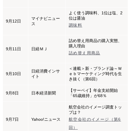
よく使う調味料、1位は塩、2
位は醤油
マイナビニュー
9月12日
ス
調味料
詰め替え用商品の購入実態、
購入理由
9月11日
日経ＭＪ
詰め替え用商品
＜連載＞新・ブランド論～Ｗ
日経消費インサ
9月10日
ｅｂマーケティング時代を生
イト
き抜く（第6回）
【サーベイ】年金支給開始
9月8日
日本経済新聞
「65歳維持」が68％
航空会社のイメージ調査トッ
プは？
9月7日
Yahoo!ニュース
航空会社のイメージ（第6
回）