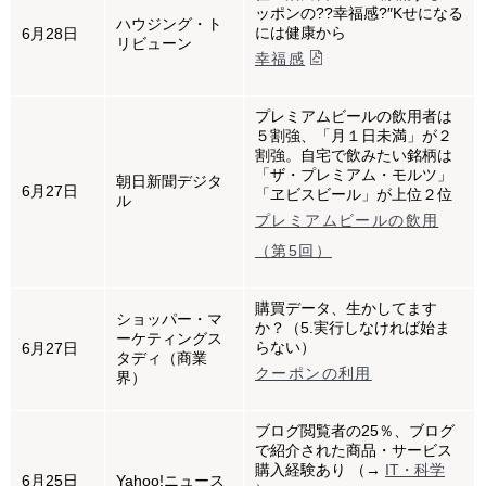
ッポンの??幸福感?″Kせになる
ハウジング・ト
には健康から
6月28日
リビューン
幸福感
プレミアムビールの飲用者は
５割強、「月１日未満」が２
割強。自宅で飲みたい銘柄は
「ザ・プレミアム・モルツ」
朝日新聞デジタ
6月27日
「ヱビスビール」が上位２位
ル
プレミアムビールの飲用
（第5回）
購買データ、生かしてます
ショッパー・マ
か？（5.実行しなければ始ま
ーケティングス
らない）
6月27日
タディ（商業
クーポンの利用
界）
ブログ閲覧者の25％、ブログ
で紹介された商品・サービス
購入経験あり （→
IT・科学
6月25日
Yahoo!ニュース