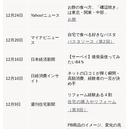
お餅の食べ方、「磯辺焼き」
は東北・関東・中部...
12月24日
Yahoo!ニュース
お餅
自宅で食べる好きなパスタ
マイナビニュー
12月20日
パスタソース（第2回）
ス
【サーベイ】後発薬使ってみ
12月16日
日本経済新聞
たい84％
ネットの口コミが輝く瞬間－
日経消費インサ
12月10日
高額消費、経験者の一言が決
イト
め手
リフォーム経験ある４割
住宅の購入やリフォーム
12月9日
週刊住宅新聞
（第9回）
PB商品のイメージ、変化の兆