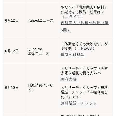
あなたが『乳酸菌入り飲料』
に期待する機能・効果は？
（→
ライフ
）
6月12日
Yahoo!ニュース
乳酸菌入り飲料の飲用（第
5回）
「体調悪くても受診せず」が
３割弱 （→
NEWS
）
QLifePro
6月12日
医療ニュース
病気の対処法
＜リサーチ・クリップ＞美容
家電を通販で買う人27％
美容家電
日経消費インサ
6月10日
＜リサーチ・クリップ＞無料
イト
通話・チャット「今後利用し
たい」31％
無料通話・チャット