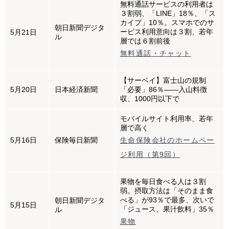
無料通話サービスの利用者は
３割弱、「LINE」18％、「ス
カイプ」10％。スマホでのサ
朝日新聞デジタ
ービス利用意向は３割、若年
5月21日
ル
層では６割前後
無料通話・チャット
【サーベイ】富士山の規制
5月20日
日本経済新聞
「必要」86％――入山料徴
収、1000円以下で
モバイルサイト利用率、若年
層で高く
5月16日
保険毎日新聞
生命保険会社のホームペー
ジ利用（第9回）
果物を毎日食べる人は３割
弱。摂取方法は「そのまま食
べる」が93％で最多、次いで
朝日新聞デジタ
5月15日
「ジュース、果汁飲料」35％
ル
果物