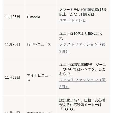
スマートテレビの認知率は5割
以上、ただし利用者は...
11月28日
ITmedia
スマートテレビ
ユニクロ10代より50代に人
気...
11月26日
@niftyニュース
ファストファッション（第
2回）
ユニクロ認知率95%! ジーユ
ーやGAPではパンツを、しま
むらで...
マイナビニュー
11月25日
ス
ファストファッション（第
2回）
認知度が高く、信頼・安心感
がある住宅設備メーカーは
「TOTO」