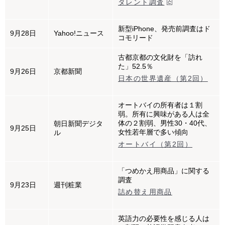
タレント調査
新型iPhone、発売前調査はド
9月28日
Yahoo!ニュース
コモリード
古都京都の文化財を「訪れ
た」52.5％
9月26日
京都新聞
日本の世界遺産（第2回）
オートバイの所有者は１割
弱。所有に興味がある人は全
体の２割弱、男性30・40代、
朝日新聞デジタ
9月25日
女性若年層で多い傾向
ル
オートバイ（第2回）
「つめかえ用商品」に関する
調査
9月23日
週刊粧業
詰め替え用商品
英語力の必要性を感じる人は