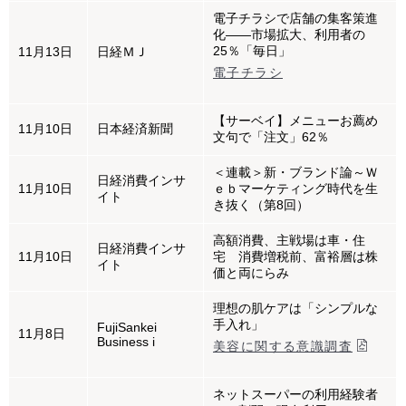
電子チラシで店舗の集客策進
化――市場拡大、利用者の
25％「毎日」
11月13日
日経ＭＪ
電子チラシ
【サーベイ】メニューお薦め
11月10日
日本経済新聞
文句で「注文」62％
＜連載＞新・ブランド論～Ｗ
日経消費インサ
11月10日
ｅｂマーケティング時代を生
イト
き抜く（第8回）
高額消費、主戦場は車・住
日経消費インサ
11月10日
宅 消費増税前、富裕層は株
イト
価と両にらみ
理想の肌ケアは「シンプルな
手入れ」
FujiSankei
11月8日
Business i
美容に関する意識調査
ネットスーパーの利用経験者