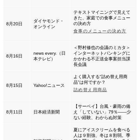
テキストマイニングで見えて
きた、家庭での食事メニュー
ダイヤモンド・
の決め方
8月20日
オンライン
食事のメニューの決め方
＜野村修也の会議のミカタ＞
news every.（日
インターネットバンキングに
8月16日
本テレビ）
かかわる不正送金事案担当課
長会議
よく購入する“詰め替え用商
品”は何ですか？
8月15日
Yahoo!ニュース
詰め替え用商品
【サーベイ】台風・豪雨の備
8月11日
日本経済新聞
え「していない」79％――少
ない経験、わからぬ対策
夏にアイスクリームを食べる
人は９割強、冬は８割弱。季