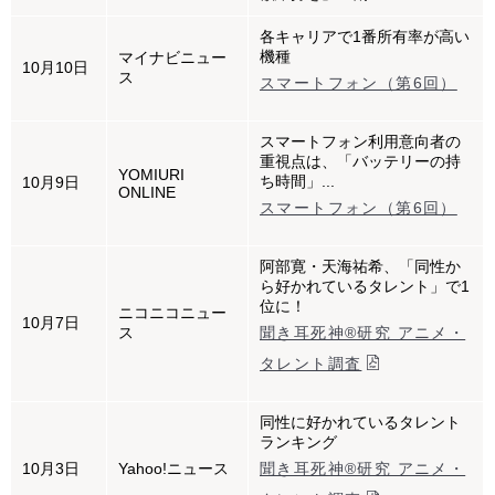
各キャリアで1番所有率が高い
機種
マイナビニュー
10月10日
ス
スマートフォン（第6回）
スマートフォン利用意向者の
重視点は、「バッテリーの持
YOMIURI
ち時間」...
10月9日
ONLINE
スマートフォン（第6回）
阿部寛・天海祐希、「同性か
ら好かれているタレント」で1
位に！
ニコニコニュー
10月7日
ス
聞き耳死神®研究 アニメ・
タレント調査
同性に好かれているタレント
ランキング
10月3日
Yahoo!ニュース
聞き耳死神®研究 アニメ・