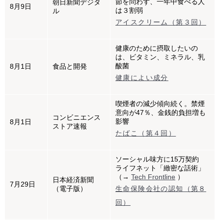
節を問わず、一年中食べる人
朝日新聞デジタ
8月9日
は３割弱
ル
アイスクリーム（第３回）
健康のために摂取したいの
は、ビタミン、ミネラル、乳
酸菌
8月1日
食品と開発
健康によい成分
喫煙者の減少傾向続く。禁煙
意向が47％、金銭的負担増も
コンビニエンス
影響
8月1日
ストア速報
たばこ（第４回）
ソーシャル味方に15万契約
ライフネット「緻密な話術」
（→
Tech Frontline
）
日本経済新聞
7月29日
（電子版）
生命保険会社の認知（第８
回）