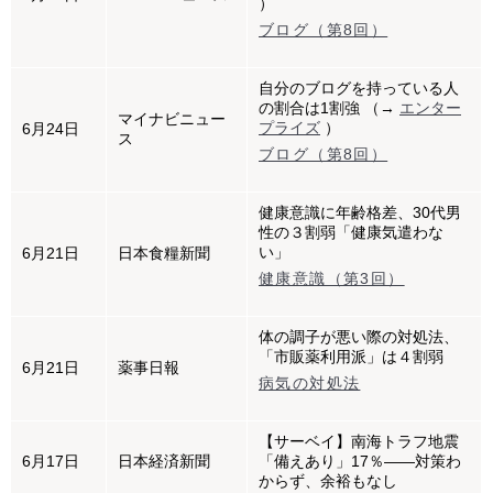
）
ブログ（第8回）
自分のブログを持っている人
の割合は1割強 （→
エンター
マイナビニュー
プライズ
）
6月24日
ス
ブログ（第8回）
健康意識に年齢格差、30代男
性の３割弱「健康気遣わな
い」
6月21日
日本食糧新聞
健康意識（第3回）
体の調子が悪い際の対処法、
「市販薬利用派」は４割弱
6月21日
薬事日報
病気の対処法
【サーベイ】南海トラフ地震
6月17日
日本経済新聞
「備えあり」17％――対策わ
からず、余裕もなし