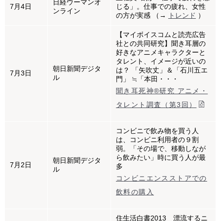
日経ウーマンオ
7月4日
じる」。仕事での疲れ、女性
ンライン
の方が実感 （→
トレンド
）
【マイボイスコムと読売広告
社との共同研究】聞き耳層の
好きなアニメキャラクターと
タレント、イメージが近いの
朝日新聞デジタ
は？ 「矢吹丈」＆「石川五エ
7月3日
ル
門」 ≒「本田・・・
聞き耳死神®研究 アニメ・
タレント調査（第3回）
コンビニで飲み物を買う人
は、コンビニ利用者の９割
弱。「その場で、移動しなが
ら飲みたい」時に買う人が最
朝日新聞デジタ
7月2日
多
ル
コンビニエンスストアでの
飲料の購入
住生活白書2013 漂流するニ