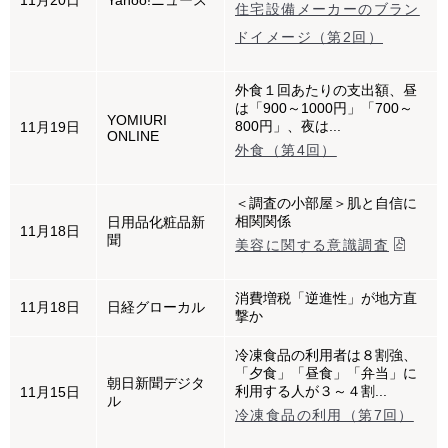
11月20日
Yahoo!ニュース
住宅設備メーカーのブラン
ドイメージ（第2回）
外食１回あたりの支出額、昼
は「900～1000円」「700～
YOMIURI
800円」、夜は...
11月19日
ONLINE
外食（第4回）
＜調査の小部屋＞肌と自信に
相関関係
日用品化粧品新
11月18日
聞
美容に関する意識調査
消費増税「逆進性」が地方直
11月18日
日経グローカル
撃か
冷凍食品の利用者は８割強、
「夕食」「昼食」「弁当」に
朝日新聞デジタ
利用する人が３～４割...
11月15日
ル
冷凍食品の利用（第7回）