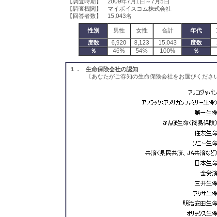
【調査時期】 2009年7月1日～7月5日
【調査機関】 マイボイスコム株式会社
【回答者数】 15,043名
性別
男性
女性
合計
年代
度数
6,920
8,123
15,043
度数
％
46%
54%
100%
％
１．
生命保険会社の認知
〔あなたがご存知の生命保険会社をお選びください