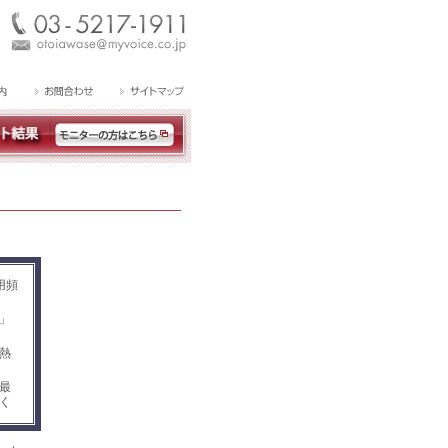
用頻
」
熱
最
く