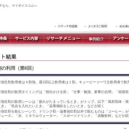
チなら、マイボイスコムへ
剤の利用（第6回）
養強壮剤飲用者は４割強。週1回以上飲用者は１割。キューピーコーワ主飲用者で飲
養強壮剤の飲用タイミングは「朝出かける前」「仕事・勉強、家事の合間」「就寝前
養強壮剤の飲用シーンは「疲れがたまっているとき」がトップ。以下「風邪気味・発
とき」「気合を入れたいとき」「栄養補給をしたいとき」などが続く
養強壮剤を飲むシーンで、ドリンク剤・滋養強壮剤以外で飲むものは「コーヒー」が
ジュース」「水、ミネラルウォーター」「スポーツドリンク」「炭酸飲料」などが続