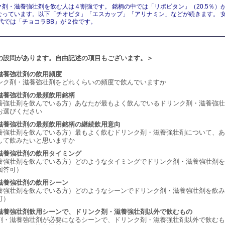
ク剤・滋養強壮剤を飲む人は４割強です。 銘柄の中では「リポビタン」（20.5％）
なっています。以下「チオビタ」「エスカップ」「アリナミン」などが続きます。 
0代では「チョコラBB」が２位です。
の設問があります。自由記述の項目もございます。＞
滋養強壮剤の飲用頻度
ンク剤・滋養強壮剤をどれくらいの頻度で飲んでいますか
滋養強壮剤の最頻飲用銘柄
養強壮剤を飲んでいる方）あなたが最もよく飲んでいるドリンク剤・滋養強壮
お選びください
滋養強壮剤の最頻飲用銘柄の継続飲用意向
養強壮剤を飲んでいる方）最もよく飲むドリンク剤・滋養強壮剤について、あ
して飲みたいと思いますか
滋養強壮剤の飲用タイミング
養強壮剤を飲んでいる方）どのようなタイミングでドリンク剤・滋養強壮剤を
回答可）
滋養強壮剤の飲用シーン
養強壮剤を飲んでいる方）どのようなシーンでドリンク剤・滋養強壮剤を飲み
可）
滋養強壮剤飲用シーンで、ドリンク剤・滋養強壮剤以外で飲むもの
剤・滋養強壮剤が必要になるシーンで、ドリンク剤・滋養強壮剤以外で飲むも