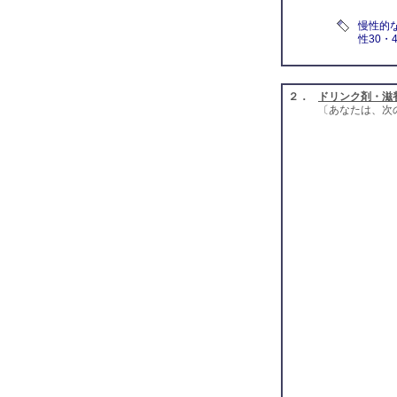
慢性的
性30・
２．
ドリンク剤・滋
〔あなたは、次