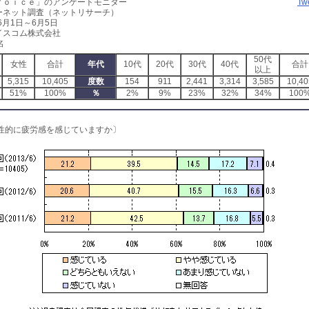
Ｖｏｉｃｅ」のアンケートモニター
Tw
ーネット調査（ネットリサーチ）
6月1日～6月5日
イスコム株式会社
名
50代
女性
合計
年代
10代
20代
30代
40代
合計
以上
5,315
10,405
度数
154
911
2,441
3,314
3,585
10,40
51%
100%
％
2%
9%
23%
32%
34%
100
性的に疲労感を感じていますか〕