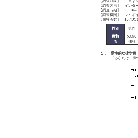
【調査対象】 「Ｍｙ
【調査方法】 インタ
【調査時期】 2013年
【調査機関】 マイボ
【回答者数】 10,405
性別
男性
度数
5,090
％
49%
１．
慢性的な疲労度
〔あなたは、慢