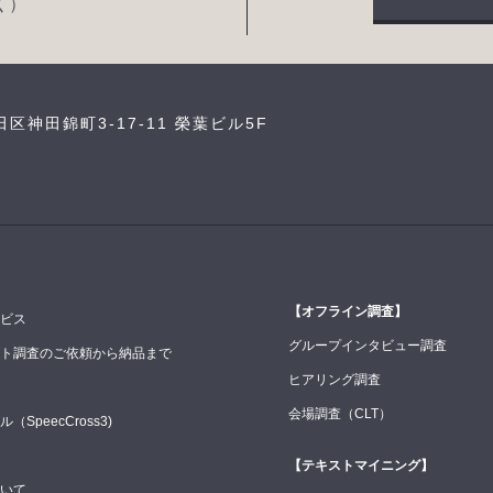
く）
田区神田錦町3-17-11 榮葉ビル5F
【オフライン調査】
ビス
グループインタビュー調査
ト調査のご依頼から納品まで
ヒアリング調査
会場調査（CLT）
SpeecCross3)
【テキストマイニング】
いて