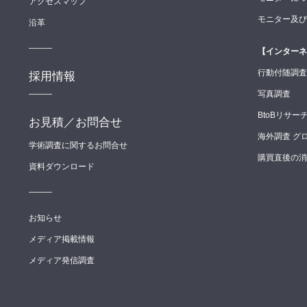
アクセスマップ
モニター及び
沿革
【インターネ
行動付随調査
採用情報
写真調査
BtoBリサー
お見積／お問合せ
海外調査 グ
学術調査に関するお問合せ
購買直後の消
資料ダウンロード
お知らせ
メディア掲載情報
メディア発信調査