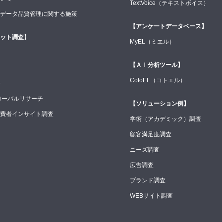
TextVoice（テキストボイス）
データ品質管理に関する施策
【アンケートデータベース】
ット調査】
MyEL（ミエル）
【ＡＩ分析ツール】
CotoEL（コトエル）
チ
ローバルリサーチ
【ソリューション例】
費者インサイト調査
学術（アカデミック）調査
顧客満足度調査
ニーズ調査
広告調査
ブランド調査
WEBサイト調査