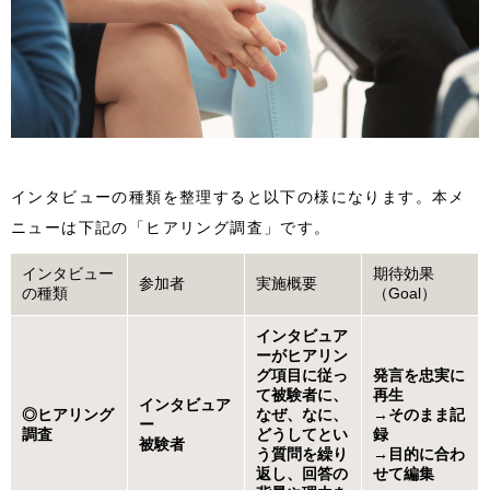
インタビューの種類を整理すると以下の様になります。本メ
ニューは下記の「ヒアリング調査」です。
インタビュー
期待効果
参加者
実施概要
の種類
（Goal）
インタビュア
ーがヒアリン
グ項目に従っ
発言を忠実に
て被験者に、
再生
インタビュア
◎ヒアリング
なぜ、なに、
→そのまま記
ー
調査
どうしてとい
録
被験者
う質問を繰り
→目的に合わ
返し、回答の
せて編集