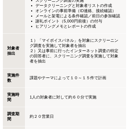
スクリーニング調査の実施
データクリーニングと対象者リストの作成
オンラインの事前準備（ID連絡、接続確認）
メールと架電による条件確認／前日の参加確認
謝礼ポイント（5,000円前後）の付与
ヒアリングメモとレポートの作成
１）「マイボイスパネル」を対象にスクリーニン
グ調査を実施して対象者を抽出
対象者
２）又は事前に行ったインターネット調査の特定
抽出
の回答者に、スクリーニング調査を実施して対象
者を抽出
実施件
課題やテーマによって１０～１５件で計画
数
実施時
1人の対象者に対して約６０分で実施
間
調査期
約２０営業日
間