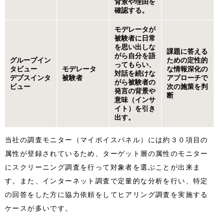
背景や理由を
確認する。
モデレータが
被験者に日常
を思い出しな
課題に答える
がら自分を語
グループイン
ための定性的
ってもらい、
タビュー
モデレータ
な情報深化の
対話を続けな
デプスインタ
被験者
アプローチで
がら被験者の
ビュー
次の施策を判
発言の背景や
断
意味（インサ
イト）を引き
出す。
当社の調査モニター（マイボイスパネル）には約３０項目の
属性が登録されているため、ターゲット層の属性のモニター
にスクリーニング調査を行って対象者を選ぶことが出来ま
す。また、インターネット調査で定量的な分析を行い、特定
の回答をした方に協力依頼をしてヒアリング調査を実施する
ケースが多いです。