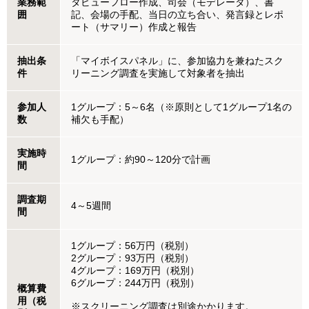
業務範
タビューフロー作成、司会（モデレータ）、書
囲
記、会場の手配、当日の立ち合い、発言録とレポ
ート（サマリー）作成と報告
抽出条
「マイボイスパネル」に、参加協力を兼ねたスク
件
リーニング調査を実施して対象者を抽出
参加人
1グループ：5～6名（※原則として1グループ1名の
数
補欠も手配）
実施時
1グループ：約90～120分で計画
間
調査期
4～5週間
間
1グループ：56万円（税別）
2グループ：93万円（税別）
4グループ：169万円（税別）
6グループ：244万円（税別）
概算費
用（税
※スクリーニング調査は別途かかります。