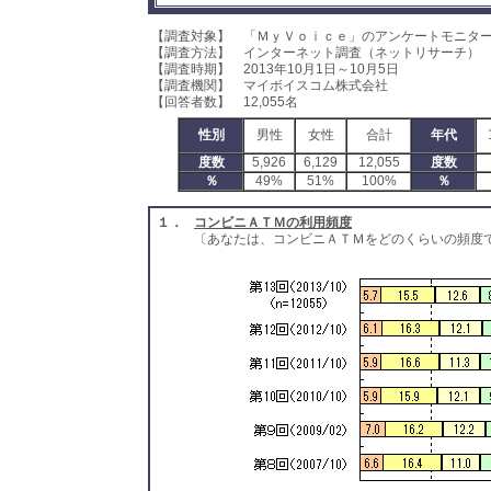
【調査対象】 「ＭｙＶｏｉｃｅ」のアンケートモニタ
【調査方法】 インターネット調査（ネットリサーチ）
【調査時期】 2013年10月1日～10月5日
【調査機関】 マイボイスコム株式会社
【回答者数】 12,055名
性別
男性
女性
合計
年代
度数
5,926
6,129
12,055
度数
％
49%
51%
100%
％
１．
コンビニＡＴＭの利用頻度
〔あなたは、コンビニＡＴＭをどのくらいの頻度