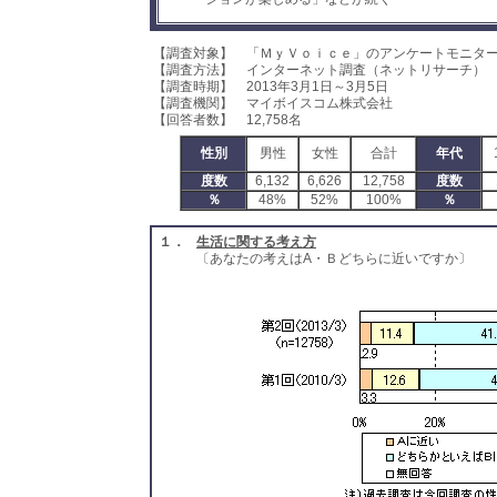
【調査対象】 「ＭｙＶｏｉｃｅ」のアンケートモニタ
【調査方法】 インターネット調査（ネットリサーチ）
【調査時期】 2013年3月1日～3月5日
【調査機関】 マイボイスコム株式会社
【回答者数】 12,758名
性別
男性
女性
合計
年代
度数
6,132
6,626
12,758
度数
％
48%
52%
100%
％
１．
生活に関する考え方
〔あなたの考えはA・Ｂどちらに近いですか〕