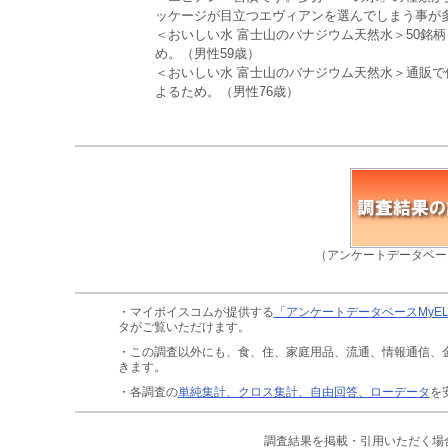
ッケージが目立つエヴィアンを選んでしまう事が多
＜おいしい水 富士山のバナジウム天然水＞50銘
め。（男性59歳）
＜おいしい水 富士山のバナジウム天然水＞通販
よるため。（男性76歳）
（アンケートデータベー
・マイボイスコムが提供する
「アンケートデータベースMyE
タがご覧いただけます。
・この調査以外にも、食、住、家庭用品、流通、情報通信、
きます。
・各調査の
単純集計、クロス集計、自由回答、ローデータ
を
調査結果を掲載・引用いただく場