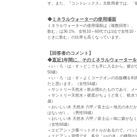
す。また、『コントレックス』主飲用者では、「
◆
ミネラルウォーターの使用場面
ミネラルウォーターの使用場面は（複数回答）、「
飲む」は36.1%、女性10～60代では1位で女性1
ときに飲む」の比率も高くなっています。
【回答者のコメント】
◆
直近1年間に、そのミネラルウォーターを最
＜い・ろ・は・す＞どこでも手に入るから。癖が
50歳）
＜い・ろ・は・す＞よくコークオンの自販機を利
だと思います。（女性54歳）
＜サントリー天然水＞飲み慣れたものであり、メー
＜サントリー天然水＞硬度がちょうど良く、軟水
歳）
＜おいしい水 天然水 六甲／富士山＞地元の水だ
はないが）。（男性59歳）
＜おいしい水 天然水 六甲／富士山＞味に癖がな
（女性68歳）
＜エビアン＞少量ペットボトルがあるので。バッグ
＜エビアン＞習慣です。多分「○○の水」の種類