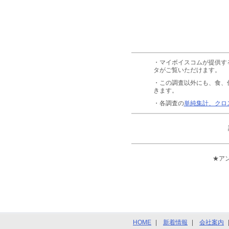
・マイボイスコムが提供す
タがご覧いただけます。
・この調査以外にも、食、
きます。
・各調査の
単純集計、クロ
★ア
HOME
新着情報
会社案内