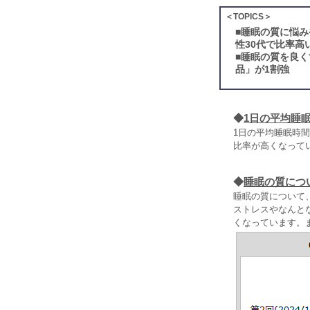
＜TOPICS＞
■
睡眠の質に悩み
性30代で比率高
■
睡眠の質を良く
品」が1割強
◆
1日の平均睡
1日の平均睡眠時間
比率が高くなって
◆
睡眠の質につ
睡眠の質について、
ストレスやなんと
くなっています。