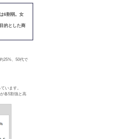
は6割弱。女
目的とした商
約25%、50代で
っています。
が各5割強と高