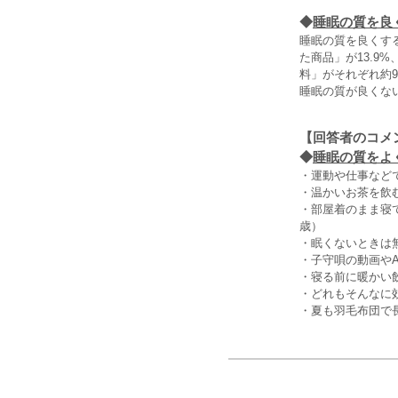
◆
睡眠の質を良
睡眠の質を良くす
た商品」が13.
料」がそれぞれ約
睡眠の質が良くな
【回答者のコメ
◆
睡眠の質をよ
・運動や仕事など
・温かいお茶を飲
・部屋着のまま寝
歳）
・眠くないときは
・子守唄の動画や
・寝る前に暖かい
・どれもそんなに
・夏も羽毛布団で