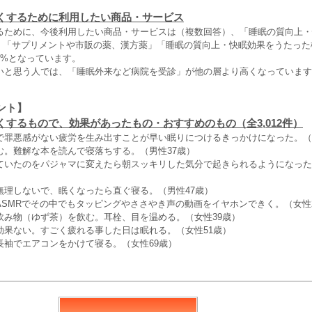
くするために利用したい商品・サービス
るために、今後利用したい商品・サービスは（複数回答）、「睡眠の質向上・
9%、「サプリメントや市販の薬、漢方薬」「睡眠の質向上・快眠効果をうたっ
9%となっています。
いと思う人では、「睡眠外来など病院を受診」が他の層より高くなっています
ント】
くするもので、効果があったもの・おすすめのもの（全3,012件）
で罪悪感がない疲労を生み出すことが早い眠りにつけるきっかけになった。（
む。難解な本を読んで寝落ちする。（男性37歳）
ていたのをパジャマに変えたら朝スッキリした気分で起きられるようになった
無理しないで、眠くなったら直ぐ寝る。（男性47歳）
ASMRでその中でもタッピングやささやき声の動画をイヤホンできく。（女性
飲み物（ゆず茶）を飲む。耳栓、目を温める。（女性39歳）
効果ない。すごく疲れる事した日は眠れる。（女性51歳）
長袖でエアコンをかけて寝る。（女性69歳）