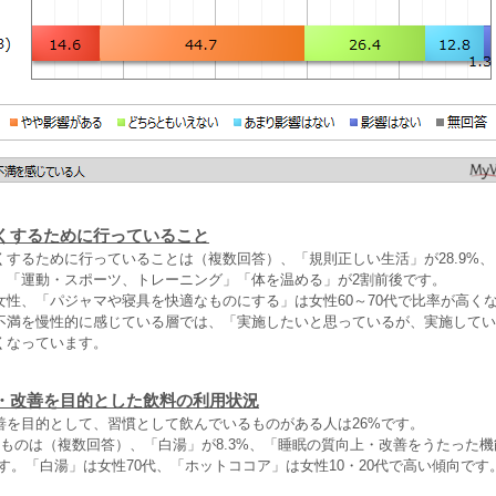
くするために行っていること
くするために行っていることは（複数回答）、「規則正しい生活」が28.9%
」「運動・スポーツ、トレーニング」「体を温める」が2割前後です。
女性、「パジャマや寝具を快適なものにする」は女性60～70代で比率が高く
不満を慢性的に感じている層では、「実施したいと思っているが、実施してい
くなっています。
・改善を目的とした飲料の利用状況
善を目的として、習慣として飲んでいるものがある人は26%です。
だものは（複数回答）、「白湯」が8.3%、「睡眠の質向上・改善をうたった
ます。「白湯」は女性70代、「ホットココア」は女性10・20代で高い傾向です