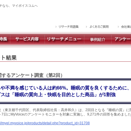
チなら、マイボイスコムへ
に関するアンケート調査（第2回）
や不満を感じている人は約66%。睡眠の質を良くするために
ビスは「睡眠の質向上・快眠を目的とした商品」が1割強
社（東京都千代田区、代表取締役社長：高井和久）は、2回目となる『睡眠の質』に
日～7日にMyVoiceのアンケートモニターを対象に実施し、9,271件の回答を集めま
://myel.myvoice.jp/products/detail.php?product_id=31708