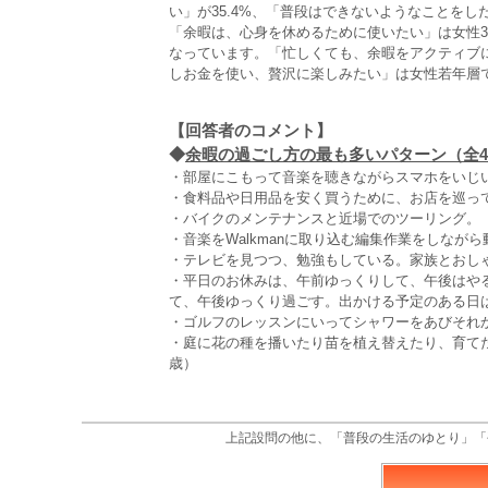
い」が35.4%、「普段はできないようなことをし
「余暇は、心身を休めるために使いたい」は女性3
なっています。「忙しくても、余暇をアクティブに
しお金を使い、贅沢に楽しみたい」は女性若年層
【回答者のコメント】
◆
余暇の過ごし方の最も多いパターン（全4,
・部屋にこもって音楽を聴きながらスマホをいじい
・食料品や日用品を安く買うために、お店を巡って
・バイクのメンテナンスと近場でのツーリング。（
・音楽をWalkmanに取り込む編集作業をしなが
・テレビを見つつ、勉強もしている。家族とおしゃ
・平日のお休みは、午前ゆっくりして、午後はや
て、午後ゆっくり過ごす。出かける予定のある日
・ゴルフのレッスンにいってシャワーをあびそれか
・庭に花の種を播いたり苗を植え替えたり、育て
歳）
上記設問の他に、「普段の生活のゆとり」「