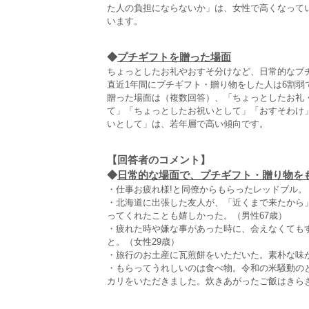
た人の負担にならないか」は、女性で高くなってい
います。
◆
プチギフトを贈った場面
ちょっとしたお礼やおすそ分けなど、日常的なプ
直近1年間にプチギフト・贈り物をした人は6割弱
贈った場面は（複数回答）、「ちょっとしたお礼・
て」「ちょっとしたお祝いとして」「おすそわけ」
いとして」は、若年層で高い傾向です。
【回答者のコメント】
◆
日常的な場面で、プチギフト・贈り物をも
・仕事お疲れ様!と同僚からもらったレッドブル。
・北海道に出張した友人が、「近くまで来たから
ってくれたことも嬉しかった。（男性67歳）
・疲れた時や嫌な事があった時に、会えなくてもす
と。（女性29歳）
・旅行のお土産に瓦煎餅をいただいた。素朴な味が
・もらってうれしいのは食べ物。令和の米騒動の
カリをいただきました。炊きあがったご飯はきらき