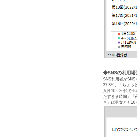
◆
SNSの利用場
SNS利用者がSN
37.8%、「ちょっ
女性10～30代
たすきま時間」「
き」は男女とも10