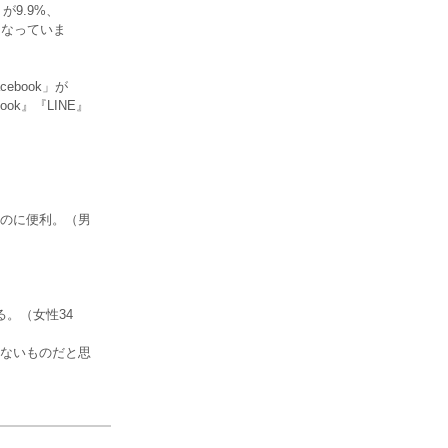
が9.9%、
位となっていま
ebook」が
ok』『LINE』
のに便利。（男
。（女性34
ないものだと思
。