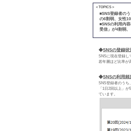
＜TOPICS＞
■
SNS登録者の
の6割弱、女性1
■
SNSの利用内
受信」が4割弱、
◆
SNSの登録状
SNSに現在登録し
若年層ほど比率が高
◆
SNSの利用頻
SNS登録者のうち
「1日2回以上」が5
ています。