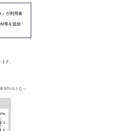
き」が利用者
DM等を送信・
います。
は各50%台となっ