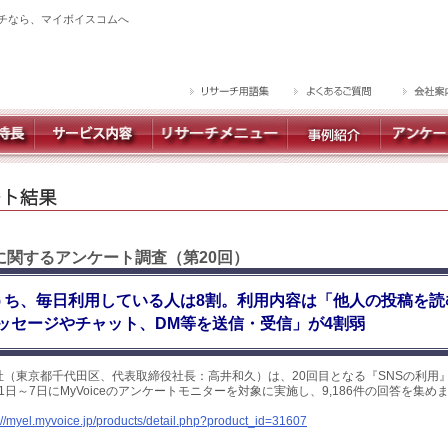
チなら、マイボイスコムへ
】に関するアンケート調査（第20回）
うち、毎日利用している人は8割。利用内容は「他人の投稿を読
ッセージやチャット、DM等を送信・受信」が4割弱
社（東京都千代田区、代表取締役社長：高井和久）は、20回目となる『SNSの利用
月1日～7日にMyVoiceのアンケートモニターを対象に実施し、9,186件の回答を集
://myel.myvoice.jp/products/detail.php?product_id=31607