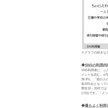
※グラフの続きな
◆
SNSの利用内
SNS利用者に、
メントを読む」が5
36.8%、「他の
各20%台となって
男性10・20代で
が2位です。「メ
◆
最もよく利用