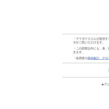
・マイボイスコムが提供す
タがご覧いただけます。
・この調査以外にも、食、
きます。
・各調査の
単純集計、クロ
★ア