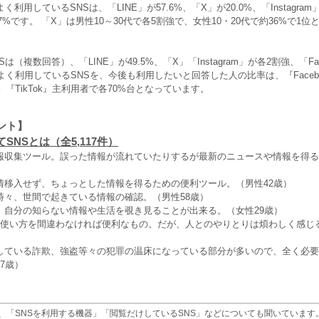
利用しているSNSは、「LINE」が57.6%、「X」が20.0%、「Instagram」
が7.7%です。 「X」は男性10～30代で各5割強で、女性10・20代で約36%で1
は（複数回答）、「LINE」が49.5%、「X」「Instagram」が各2割強、「Fac
もよく利用しているSNSを、今後も利用したいと回答した人の比率は、『Facebo
ram』『TikTok』主利用者で各70%台となっています。
ント】
SNSとは（全5,117件）
報収集ツール。誤った情報が流れていたりするが最新のニュースや情報を得る
情移入せず、ちょっとした情報を得るための便利ツール。（男性42歳）
時々、世間で起きている情報の確認。（男性58歳）
、自分の知らない情報や生活を覗き見ることが出来る。（女性29歳）
は使い方を間違わなければ便利なもの。だが、人とのやりとりは煩わしく感じる
している詐欺、強盗等々の犯罪の温床になっている部分が多いので、全く必要
7歳）
、「SNSを利用する機器」「閲覧だけしているSNS」などについても聞いています