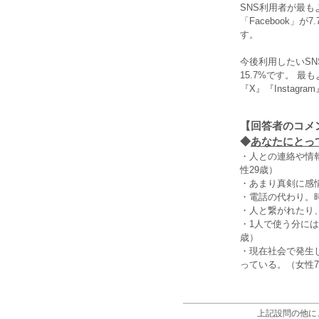
SNS利用者が最もよく
「Facebook」
す。
今後利用したいSNS
15.7%です。 最
『X』『Instag
【回答者のコメ
◆
あなたにとって
・人との連絡や情
性29歳）
・あまり真剣に感
・電話の代わり。
・人と繋がれたり
・1人で使う分に
歳）
・現在社会で発生
っている。（女性7
上記設問の他に