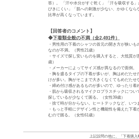
答）。 「汗や水分がすぐ乾く」「汗を吸収する」が
びきにくい」「肌への刺激が少ない、かゆくなら
比率が高くなっています。
【回答者のコメント】
◆
下着類全般の不満（全2,491件）
・男性用の下着のシャツの首元の開き方が狭いも
なのが不満。（男性21歳）
・サイズで探し安いものを購入すると、大抵質が
歳）
・メーカーによってサイズ感が異なるので面倒。（
・胸を盛るタイプの下着が多いが、胸はめだたせ
けが多い。胸がそこまで大きくなくてもめだたせな
・締め付け感があるものが多いので、ゆったり着れ
・肌から吸収されるマイクロプラスチックについ
探しているが少なくて困る。（女性39歳）
・捨て時が分からない。ヒートテックなど、いつま
・もっと手軽にデザイン性と機能性を備えた下着
むので困る。（女性61歳）
上記設問の他に、「下着購入