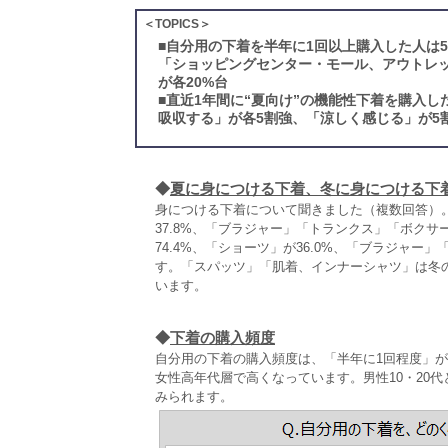
＜TOPICS＞
■
自分用の下着を半年に1回以上購入した人は
「ショッピングセンター・モール、アウトレ
が各20%台
■
直近1年間に“夏向け”の機能性下着を購入
吸収する」が各5割強、「涼しく感じる」が5
◆
夏に身につける下着、冬に身につける下
身につける下着について聞きました（複数回答）。
37.8%、「ブラジャー」「トランクス」「ボク
74.4%、「ショーツ」が36.0%、「ブラジャ
す。「スパッツ」「肌着、インナーシャツ」は冬
います。
◆
下着の購入頻度
自分用の下着の購入頻度は、「半年に1回程度」が
女性高年代層で高くなっています。男性10・20代
みられます。