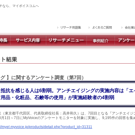
チなら、マイボイスコムへ
ング 】に関するアンケート調査（第7回）
に抵抗を感じる人は6割弱。アンチエイジングの実施内容は「エ
ア用品・化粧品、石鹸等の使用」が実施経験者の4割弱
社（東京都千代田区、代表取締役社長：高井和久）は、7回目となる『アンチエイジ
8月1日～7日にMyVoiceのアンケートモニターを対象に実施し、9,195件の回答を
://myel.myvoice.jp/products/detail.php?product_id=31311