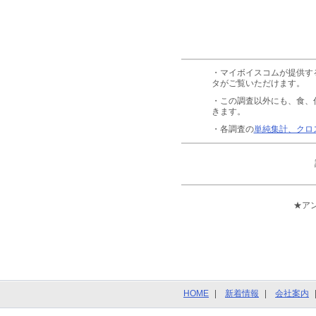
・マイボイスコムが提供す
タがご覧いただけます。
・この調査以外にも、食、
きます。
・各調査の
単純集計、クロ
★ア
HOME
新着情報
会社案内