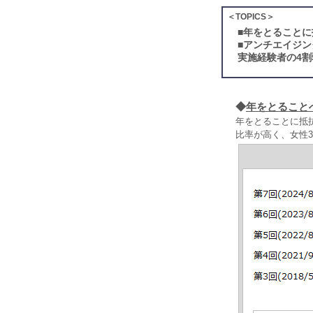
＜TOPICS＞
■
年をとることに
■
アンチエイジン
実施経験者の4
◆
年をとること
年をとることに抵
比率が高く、女性3