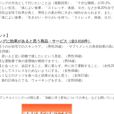
ジングの方法として行いたいことは（複数回答）、「十分な睡眠」が33.2%
正しい生活」「体によい食事」「ストレッチ、体操、ヨガ」などが各20%台
項目は女性で比率が高く、男性との差が特に大きい傾向がみられます。また、
「体によい食事」「生きがい・やりがいを持つ」「ストレッチ、体操、ヨガ」
。
ント】
ングに効果があると思う商品・サービス（全3,016件）
思うのが自宅でのスキンケア。（男性26歳） ・サプリメントの美容効果の高
28歳）
、若い人と近い距離で接したいという意欲。（男性39歳）
度な運動量で体の老廃物が燃焼できそう。（男54歳）
達と会ったり、会話すること。家に篭らず、外に出て運動すること。（女性2
とをしてストレスをためないようにする。（女性48歳）
ルミなどのナッツを食べると効果があると思う。（女性57歳）
、旅行計画をたてる、ウォーキングをする。（女性68歳）
アンチエイジングへの関心度」「加齢に伴う変化についての考え」なども聞いてい