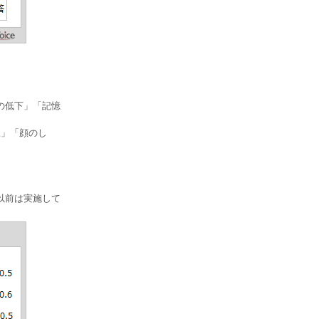
の低下」「記憶
線」「顔のし
「以前は実施して