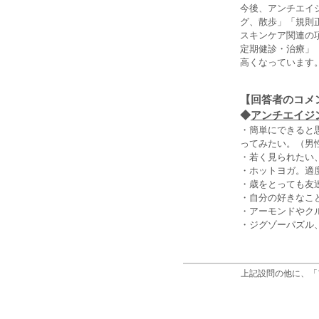
今後、アンチエイ
グ、散歩」「規則
スキンケア関連の
定期健診・治療」
高くなっています
【回答者のコメ
◆
アンチエイジ
・簡単にできると
ってみたい。（男性
・若く見られたい
・ホットヨガ。適
・歳をとっても友
・自分の好きなこ
・アーモンドやク
・ジグゾーパズル
上記設問の他に、「