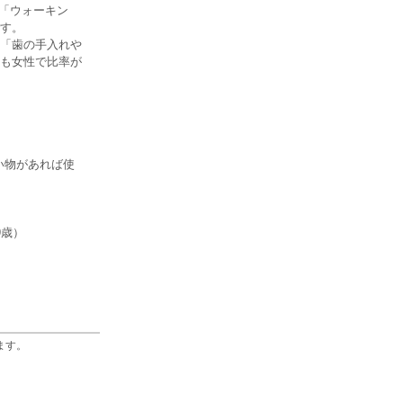
、「ウォーキン
です。
「歯の手入れや
も女性で比率が
い物があれば使
9歳）
ます。