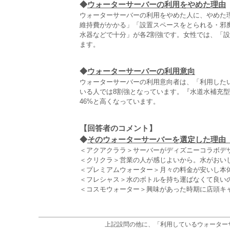
◆
ウォーターサーバーの利用をやめた理由
ウォーターサーバーの利用をやめた人に、やめた
維持費がかかる」「設置スペースをとられる・邪
水器などで十分」が各2割強です。女性では、「設
ます。
◆
ウォーターサーバーの利用意向
ウォーターサーバーの利用意向者は、「利用した
いる人では8割強となっています。『水道水補充
46%と高くなっています。
【回答者のコメント】
◆
そのウォーターサーバーを選定した理由（
＜アクアクララ＞サーバーがディズニーコラボデザ
＜クリクラ＞営業の人が感じよいから。水がおいし
＜プレミアムウォーター＞月々の料金が安いし本体
＜フレシャス＞水のボトルを持ち運ばなくて良いの
＜コスモウォーター＞興味があった時期に店頭キャ
上記設問の他に、「利用しているウォーター