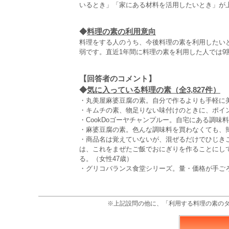
いるとき」「家にある材料を活用したいとき」が
◆
料理の素の利用意向
料理をする人のうち、今後料理の素を利用したい
弱です。直近1年間に料理の素を利用した人では9
【回答者のコメント】
◆
気に入っている料理の素（全3,827件）
・丸美屋麻婆豆腐の素。自分で作るよりも手軽に美
・キムチの素、物足りない味付けのときに、ポイン
・CookDoゴーヤチャンプルー。自宅にある調味
・麻婆豆腐の素。色んな調味料を買わなくても、簡
・商品名は覚えていないが、混ぜるだけでひじき
は、これをまぜたご飯でおにぎりを作ることにし
る。（女性47歳）
・グリコバランス食堂シリーズ。量・価格が手ごろ
※上記設問の他に、「利用する料理の素の