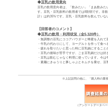
◆
豆乳の飲用意向
豆乳の飲用意向者は、「飲みたい」「まあ飲みたい
す。豆乳・豆乳飲料の飲用者では8割弱です。非
計）は約35%です。豆乳・豆乳飲料を飲んでいな
【回答者のコメント】
◆
豆乳の飲用・利用状況（全5,320件）
・無調整の豆乳にココアパウダーと蜂蜜を入れて運
・牛乳の代わりにして、ヨーグルトを作って食べる
・疲れを取りたいと思った時に豆乳鍋にすることが
・豆乳の後味が苦手ですが、ごま豆乳鍋だけは好き
・豆乳は飲むじゃなく料理に使っています。今は牛
・素麺にきゅうりと豚しゃぶとキムチを乗せ、豆乳
※上記設問の他に、「購入時の重
（アンケートデータベー