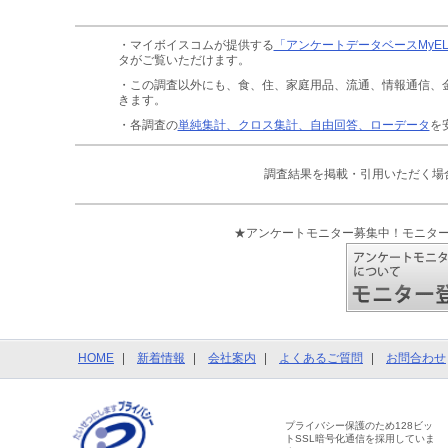
・マイボイスコムが提供する
「アンケートデータベースMyE
タがご覧いただけます。
・この調査以外にも、食、住、家庭用品、流通、情報通信、
きます。
・各調査の
単純集計、クロス集計、自由回答、ローデータ
を
調査結果を掲載・引用いただく場
★アンケートモニター募集中！モニタ
HOME
新着情報
会社案内
よくあるご質問
お問合わせ
プライバシー保護のため128ビッ
トSSL暗号化通信を採用していま