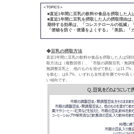
＜TOPICS＞
■
直近1年間に豆乳の飲料や食品を摂取した人
■
直近1年間に豆乳を摂取した人の摂取理由は
期待する効果は、「コレステロールの低減」
「便秘を防ぐ・便通をよくする」「美肌」「
◆
豆乳の摂取方法
直近1年間に豆乳の飲料や食品を摂取した人は5割強
取方法は（複数回答）、「市販の調製豆乳・無調整
無調整豆乳と、他のものを混ぜて飲む」は11.7
を飲む」は9.7%、いずれも女性若年層でやや高くな
い傾向です。