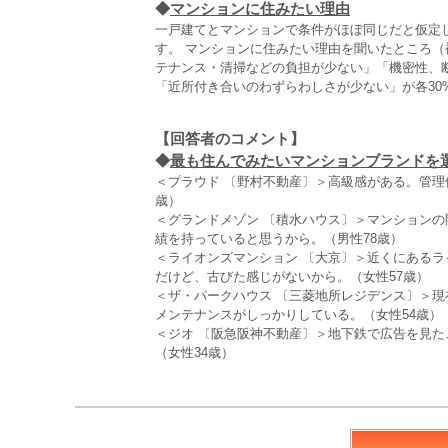
◆
マンションに住みたい理由
一戸建てとマンションで条件がほぼ同じだと仮定し
す。 マンションに住みたい理由を聞いたところ
テナンス・清掃などの負担が少ない」「機密性、
「近所付き合いのわずらわしさが少ない」が各30
【回答者のコメント】
◆
最も住んでみたいマンションブランドを選ん
＜プラウド 〔野村不動産〕＞高級感がある。管理
歳）
＜グランドメゾン 〔積水ハウス〕＞マンション
績を持っていると思うから。（男性78歳）
＜ライオンズマンション 〔大京〕＞近くにある
だけど、古びた感じがないから。（女性57歳）
＜ザ・パークハウス 〔三菱地所レジデンス〕＞
メンテナンスがしっかりしている。（女性54歳）
＜ジオ 〔阪急阪神不動産〕＞地下鉄で広告を見
（女性34歳）