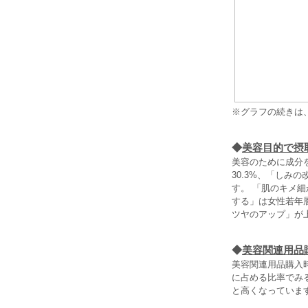
※グラフの続きは
◆
美容目的で摂
美容のために成分
30.3%、「しみ
す。 「肌のキメ
する」は女性若年
ツヤのアップ」が
◆
美容関連用品
美容関連用品購入
に占める比率でみる
と高くなっていま