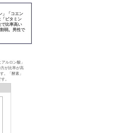
ン」「コエン
は「ビタミン
性で比率高い
6割弱。男性で
ヒアルロン酸」
の方が比率が高
す。「酵素」
です。