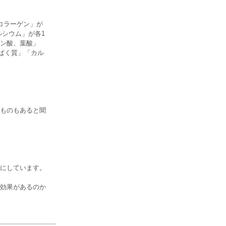
コラーゲン」が
ルシウム」が各1
テン酸、葉酸」
ぱく質」「カル
ものもあると聞
にしています。
効果があるのか