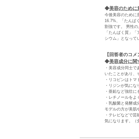
◆
美容のために
今後美容のために
16.7%、「たん
割強です。 男性の
「たんぱく質」「
シウム」となって
【回答者のコメ
◆
美容成分に関す
・美容成分同士で
いたことがあり、
・リコピンはトマ
・リジンが気にな
・亜鉛など強壮に
・レチノールをよ
・乳酸菌と発酵成
モデルの方が美肌
・テレビなどで芸
気になります。（女