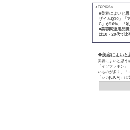
＜TOPICS＞
■
美容によいと思
ザイムQ10」
C」が16%、「
■
美容関連用品購
は10・20代で比
◆
美容によいと
美容によいと思う成
「イソフラボン」「
いものが多く、「
「シカ[CICA]