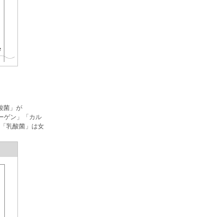
酸菌」が
ラーゲン」「カル
」「乳酸菌」は女