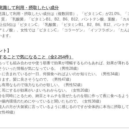
意識して利用・摂取したい成分
意識して利用・摂取したい成分は（複数回答）、「ビタミンC」が21.0%、「
ぱく質」「乳酸菌」「ビタミンB1、B2、B6、B12、パントテン酸、葉酸」「カ
上位5位は「ビタミンC」「乳酸菌」「ビタミンB1、B2、B6、B12、パント
アミノ酸」、女性では「ビタミンC」「コラーゲン」「イソフラボン」「たん
います。
ント】
ることで気になること（全2,254件）
あっても組み合わせや使う順番で効果が増幅するものもあれば、効果が薄れる
そういった情報が気になっている。（男性28歳）
トに含まれているが一日、何個食べればよいのか知りたい。（男性34歳）
ります。髪に良さそうなので。（男性47歳）
も有用なもので強力なものが欲しい。（男性52歳）
く耳にするが効果がいまいちわからない。（女性20歳）
分を同時にとるため、納豆とキムチを混ぜたものを朝に作って夜に食べるよう
や腸内環境のためにやっていると聞いたもので。（女性38歳）
能人の方が大袈裟に言っているように感じるのですが全体的に本当に摂取して
性49歳）