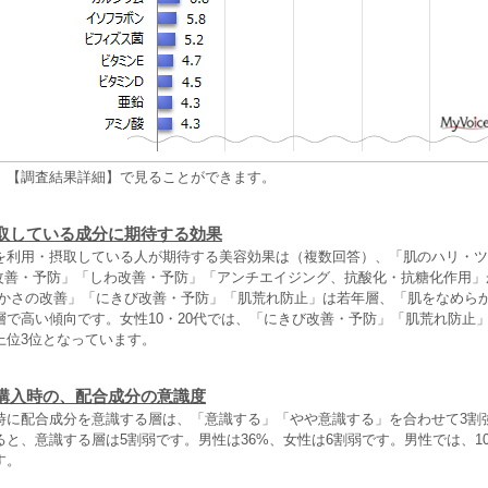
、【調査結果詳細】で見ることができます。
取している成分に期待する効果
を利用・摂取している人が期待する美容効果は（複数回答）、「肌のハリ・ツ
の改善・予防」「しわ改善・予防」「アンチエイジング、抗酸化・抗糖化作用」
細かさの改善」「にきび改善・予防」「肌荒れ防止」は若年層、「肌をなめら
層で高い傾向です。女性10・20代では、「にきび改善・予防」「肌荒れ防止
上位3位となっています。
購入時の、配合成分の意識度
時に配合成分を意識する層は、「意識する」「やや意識する」を合わせて3割
と、意識する層は5割弱です。男性は36%、女性は6割弱です。男性では、10
す。