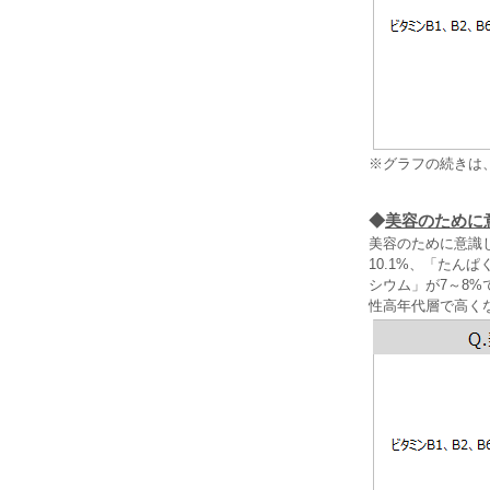
※グラフの続きは
◆
美容のために
美容のために意識
10.1%、「たん
シウム」が7～8
性高年代層で高く