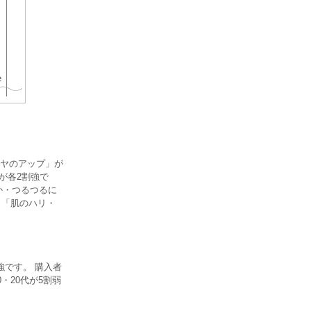
ヤのアップ」が
が各2割強で
か・つるつるに
」「肌のハリ・
強です。 購入者
・20代が5割弱