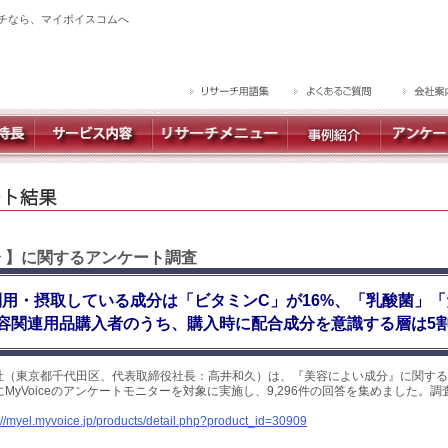
チなら、マイボイスコムへ
分 】に関するアンケート調査
用・摂取している成分は「ビタミンC」が16%、「乳酸菌」
容関連用品購入者のうち、購入時に配合成分を意識する層は5
社（東京都千代田区、代表取締役社長：高井和久）は、『美容によい成分』に関する
日にMyVoiceのアンケートモニターを対象に実施し、9,296件の回答を集めました。
://myel.myvoice.jp/products/detail.php?product_id=30909