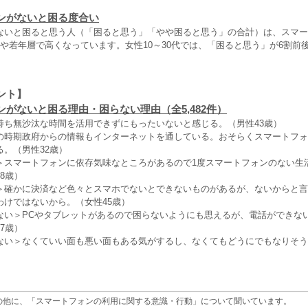
ンがないと困る度合い
ないと困ると思う人（「困ると思う」「やや困ると思う」の合計）は、スマー
や若年層で高くなっています。女性10～30代では、「困ると思う」が6割前
ント】
ンがないと困る理由・困らない理由（全5,482件）
持ち無沙汰な時間を活用できずにもったいないと感じる。（男性43歳）
の時期政府からの情報もインターネットを通している。おそらくスマートフォ
。（男性32歳）
＞スマートフォンに依存気味なところがあるので1度スマートフォンのない生
8歳）
＞確かに決済など色々とスマホでないとできないものがあるが、ないからと言
わけではないから。（女性45歳）
ない＞PCやタブレットがあるので困らないようにも思えるが、電話ができな
7歳）
ない＞なくていい面も悪い面もある気がするし、なくてもどうにでもなりそう
の他に、「スマートフォンの利用に関する意識・行動」について聞いています。