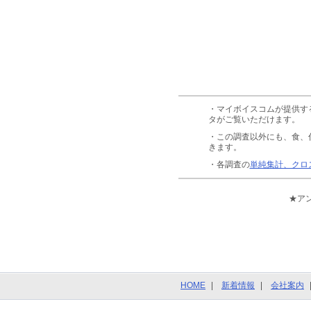
・マイボイスコムが提供す
タがご覧いただけます。
・この調査以外にも、食、
きます。
・各調査の
単純集計、クロ
★ア
HOME
新着情報
会社案内