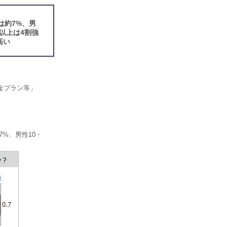
は約7%、男
間以上は4割強
高い
金プラン等」
%、男性10・