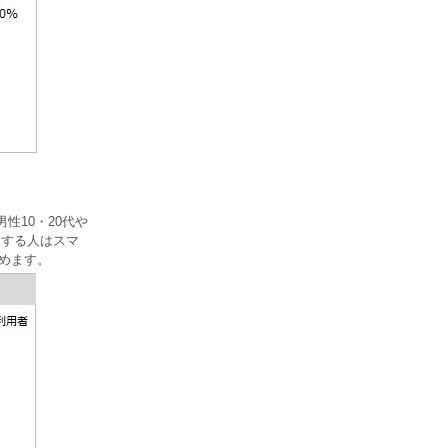
性10・20代や
用する人はスマ
占めます。