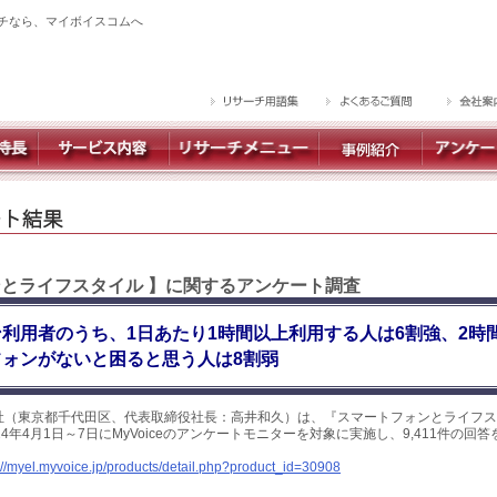
チなら、マイボイスコムへ
ンとライフスタイル 】に関するアンケート調査
利用者のうち、1日あたり1時間以上利用する人は6割強、2時
ォンがないと困ると思う人は8割弱
社（東京都千代田区、代表取締役社長：高井和久）は、『スマートフォンとライフス
4年4月1日～7日にMyVoiceのアンケートモニターを対象に実施し、9,411件の回
://myel.myvoice.jp/products/detail.php?product_id=30908