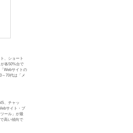
ット、ショート
が各50%台で
「Webサイトの
0～70代は「メ
NS、チャッ
Webサイト・ブ
ンツール」が最
層で高い傾向で