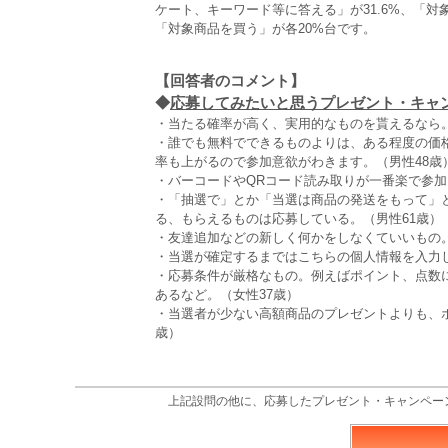
ケート、キーワード等に答える」が31.6%、「
「対象商品を買う」が各20%台です。
【回答者のコメント】
◆
応募してみたいと思うプレゼント・キャンペ
・当たる確率が高く、実用的なものを貰えるなら。
・誰でも無料でできるものよりは、ある程度の価
率も上がるので参加意欲がわきます。（男性48歳
・バーコードやQRコード読み取りが一番楽で参加
・「抽選で」とか「当選は商品の発送をもって」
る、もらえるものは応募している。（男性61歳）
・友達追加などの新しく何かをしなくていいもの。
・当選が確定するまではこちらの個人情報を入力し
・応募条件が厳格なもの。例えばポイント、点数
あるなど。（女性37歳）
・当選者が少ない高額商品のプレゼントよりも、
歳）
上記設問の他に、応募したプレゼント・キャンペー