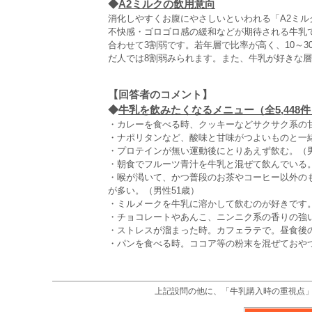
◆
A2ミルクの飲用意向
消化しやすくお腹にやさしいといわれる「A2ミ
不快感・ゴロゴロ感の緩和などが期待される牛乳
合わせて3割弱です。若年層で比率が高く、10～3
だ人では8割弱みられます。また、牛乳が好きな層
【回答者のコメント】
◆
牛乳を飲みたくなるメニュー（全5,448件
・カレーを食べる時、クッキーなどサクサク系の甘
・ナポリタンなど、酸味と甘味がつよいものと一緒
・プロテインが無い運動後にとりあえず飲む。（男
・朝食でフルーツ青汁を牛乳と混ぜて飲んでいる。
・喉が渇いて、かつ普段のお茶やコーヒー以外の
が多い。（男性51歳）
・ミルメークを牛乳に溶かして飲むのが好きです。
・チョコレートやあんこ、ニンニク系の香りの強い
・ストレスが溜まった時。カフェラテで。昼食後の
・パンを食べる時。ココア等の粉末を混ぜておやつ
上記設問の他に、「牛乳購入時の重視点