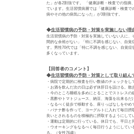
た」が各2割強です。 「健康診断・検査での指摘
ています。生活習慣病層では「健康診断・検査で
病やその他の病気になった」が3割強です。
◆
生活習慣病の予防・対策を実施しない理
生活習慣病の予防・対策を実施していない人に、そ
間的な余裕がない」「特に不調を感じない、自覚
す。男性70代では「特に不調を感じない、自覚症
多くなっています。
【回答者のコメント】
◆
生活習慣病の予防・対策として取り組んでい
・病院で定期的に検査を行い数値のチェックをして
・お酒を飲んだ次の日は必ず休肝日を設ける。散歩
・今のところ睡眠を多めにとることでストレスの緩
・黒酢やトマトジュース、納豆、海藻を出来るだけ
・なるべく徒歩で移動する、座りっぱなしをやめて
・バナナ酢を作って、ヨーグルトに入れて毎日摂
良いとされるものを積極的に摂取するようにしてい
・運動は定期的に行っている。休日でも、平日と
・ウオーキングをなるべく毎日行うようにしている
る。（女性76歳）