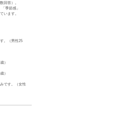
数回答）。
す。「季節感」
ています。
す。（男性25
7歳）
3歳）
みです。（女性