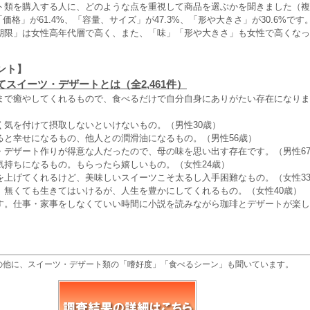
ト類を購入する人に、どのような点を重視して商品を選ぶかを聞きました（複
「価格」が61.4%、「容量、サイズ」が47.3%、「形や大きさ」が30.6%で
期限」は女性高年代層で高く、また、「味」「形や大きさ」も女性で高くなっ
ント】
スイーツ・デザートとは（全2,461件）
まで癒やしてくれるもので、食べるだけで自分自身にありがたい存在になりま
く気を付けて摂取しないといけないもの。（男性30歳）
ると幸せになるもの、他人との潤滑油になるもの。（男性56歳）
・デザート作りが得意な人だったので、母の味を思い出す存在です。（男性6
気持ちになるもの。もらったら嬉しいもの。（女性24歳）
を上げてくれるけど、美味しいスイーツこそ太るし入手困難なもの。（女性3
。無くても生きてはいけるが、人生を豊かにしてくれるもの。（女性40歳）
す。仕事・家事をしなくていい時間に小説を読みながら珈琲とデザートが楽し
の他に、スイーツ・デザート類の「嗜好度」「食べるシーン」も聞いています。