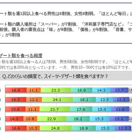
ート類を週1回以上食べる男性は6割強、女性8割弱。「ほとんど毎日」は
ート類の購入場所は「スーパー」が7割強、「洋和菓子専門店など」「
前後。購入者の重視点は「味」が8割強、「価格」が6割強、「容量、サ
さ」が3割強
ザート類を食べる頻度
類を週1回以上食べる人は7割弱、男性6割強、女性8割弱です。 「ほとんど
～70代では各20%台となっています。一方、男性10～50代では各10%以下です