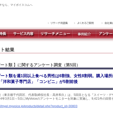
チなら、マイボイスコムへ
ザート類 】に関するアンケート調査（第5回）
ート類を週1回以上食べる男性は6割強、女性8割弱。購入場所
「洋和菓子専門店」「コンビニ」が5割前後
社（東京都千代田区、代表取締役社長：高井和久）は、5回目となる『スイーツ・デ
4年3月1日～5日にMyVoiceのアンケートモニターを対象に実施し、9,421件の回
://myel.myvoice.jp/products/detail.php?product_id=30803