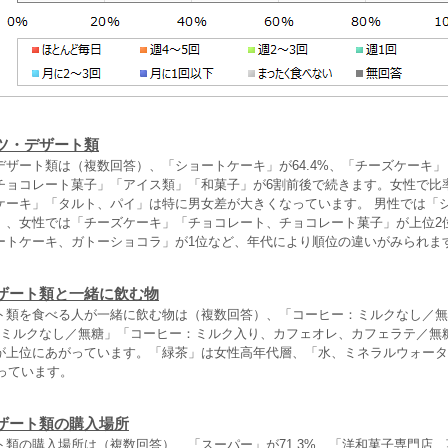
ツ・デザート類
デザート類は（複数回答）、「ショートケーキ」が64.4%、「チーズケーキ
チョコレート菓子」「アイス類」「和菓子」が6割前後で続きます。女性で比
ケーキ」「タルト、パイ」は特に男女差が大きくなっています。 男性では「
」、女性では「チーズケーキ」「チョコレート、チョコレート菓子」が上位2位
ートケーキ、ガトーショコラ」が1位など、年代により順位の違いがみられま
ザート類と一緒に飲む物
ト類を食べる人が一緒に飲む物は（複数回答）、「コーヒー：ミルクなし／無
：ミルクなし／無糖」「コーヒー：ミルク入り、カフェオレ、カフェラテ／無糖
が上位にあがっています。「緑茶」は女性高年代層、「水、ミネラルウォータ
なっています。
ザート類の購入場所
ト類の購入場所は（複数回答）、「スーパー」が71.3%、「洋和菓子専門店