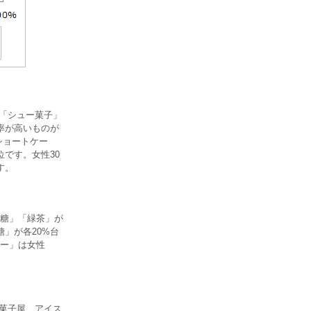
」「シュー菓子」
率が高いものが
ショートケー
です。女性30
す。
糖」「緑茶」が
」が各20%台
ー」は女性
、菓子屋、アイス