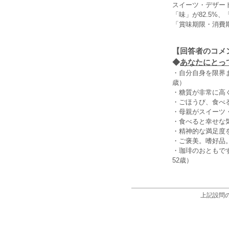
スイーツ・デザー
「味」が82.5%、
「賞味期限・消費
【回答者のコメ
◆
あなたにとって
・自分自身を限界
歳）
・糖質が非常に高
・ごほうび、食べ
・母親がスイーツ
・食べると幸せな
・精神的な満足度
・ご褒美。嗜好品
・珈琲のおともで
52歳）
上記設問