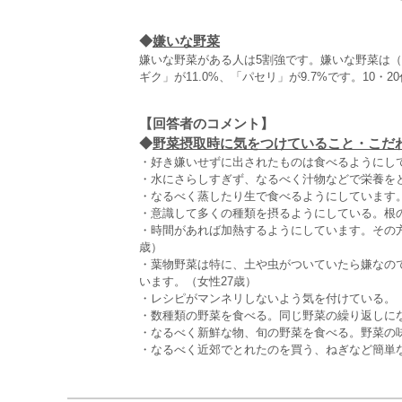
◆
嫌いな野菜
嫌いな野菜がある人は5割強です。嫌いな野菜は
ギク」が11.0%、「パセリ」が9.7%です。10
【回答者のコメント】
◆
野菜摂取時に気をつけていること・こだわり
・好き嫌いせずに出されたものは食べるようにして
・水にさらしすぎず、なるべく汁物などで栄養をと
・なるべく蒸したり生で食べるようにしています。
・意識して多くの種類を摂るようにしている。根の
・時間があれば加熱するようにしています。その
歳）
・葉物野菜は特に、土や虫がついていたら嫌なの
います。（女性27歳）
・レシピがマンネリしないよう気を付けている。（
・数種類の野菜を食べる。同じ野菜の繰り返しにな
・なるべく新鮮な物、旬の野菜を食べる。野菜の
・なるべく近郊でとれたのを買う、ねぎなど簡単な