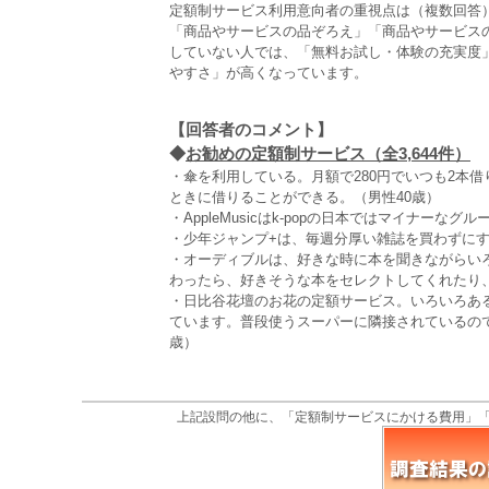
定額制サービス利用意向者の重視点は（複数回答
「商品やサービスの品ぞろえ」「商品やサービスの
していない人では、「無料お試し・体験の充実度
やすさ」が高くなっています。
【回答者のコメント】
◆
お勧めの定額制サービス（全3,644件）
・傘を利用している。月額で280円でいつも2本
ときに借りることができる。（男性40歳）
・AppleMusicはk-popの日本ではマイナーな
・少年ジャンプ+は、毎週分厚い雑誌を買わずにす
・オーディブルは、好きな時に本を聞きながらい
わったら、好きそうな本をセレクトしてくれたり
・日比谷花壇のお花の定額サービス。いろいろあ
ています。普段使うスーパーに隣接されているの
歳）
上記設問の他に、「定額制サービスにかける費用」