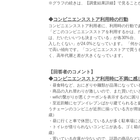
※グラフの続きは、【調査結果詳細】で見ること
◆
コンビニエンスストア利用時の行動
コンビニエンスストア利用者に、利用時の行動で
「どこのコンビニエンスストアを利用するかは、
は、だいたいいつも決まっている」が各30%台
入したくない」が24.0%となっています。 「
で高い傾向です。「コンビニエンスストアで買う
く、高年代層と差が大きくなっています。
【回答者のコメント】
◆
コンビニエンスストア利用時に不満に感じる
・昼食時など、おにぎりや麺類が品薄になっている
・商品の入れ替わりが激しいので、また買いたいと
・wifiの繋がりが悪くクーポンを表示するのに困り
・至近距離にセブンイレブンばかり建てられると
うチェーンのコンビニが近所に揃っている方が用
歳）
・昼に行くと車で休憩している人が多く駐車場にと
・トイレが借りられないコンビニがある。ゴミ箱
歳）
・置いている在庫が少ないので、話題の商品などは