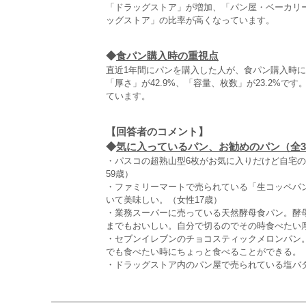
「ドラッグストア」が増加、「パン屋・ベーカリ
ッグストア」の比率が高くなっています。
◆
食パン購入時の重視点
直近1年間にパンを購入した人が、食パン購入時
「厚さ」が42.9%、「容量、枚数」が23.2%
ています。
【回答者のコメント】
◆
気に入っているパン、お勧めのパン（全3,
・パスコの超熟山型6枚がお気に入りだけど自宅
59歳）
・ファミリーマートで売られている「生コッペパ
いて美味しい。（女性17歳）
・業務スーパーに売っている天然酵母食パン。酵
までもおいしい。自分で切るのでその時食べたい厚
・セブンイレブンのチョコスティックメロンパン
でも食べたい時にちょっと食べることができる。（
・ドラッグストア内のパン屋で売られている塩バタ