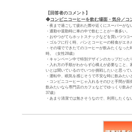
【回答者のコメント】
◆
コンビニコーヒーを飲む場面・気分／コン
・夜まで過ごして疲れた際や近くにスーパーがない
・通勤や退勤時に車の中で飲むことが一番多い。（
・おやつがてらホットスナックなどを買いつつコー
・ゴルフに行く時、パンとコーヒーの軽食がエネル
・その場でできたてのコーヒーが飲みたくなった
時。（女性28歳）
・キャンペーン中で特別デザインのカップだったり
・入れ方の手順がわからず心構えが必要なこと、
いとは聞いているのでいつか挑戦したいと思ってい
・運転中、眠気を感じそうで不安な時に飲みたいと
・コンビニコーヒーじゃ入れるそのひと手間が面
飲みたいなら専門店のカフェなどでゆっくり飲み
37歳）
・あまり清潔では無さそうなので、利用したくない