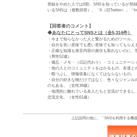
登録をやめた人では6割、SNSを知っているが登
いるSNSは（複数回答）、「X（旧Twitter）」「In
【回答者のコメント】
◆
あなたにとってSNSとは（全5,314件）
・今まで知らなかった人と繋がるためのツール。（
・自分を良い意味でも悪い意味でも知ってもらえる
・正確な知識も発言内容の責任も取れないのに、
（男性52歳）
・備忘・メモ・（日記代わり）・コミュニケーショ
・他の人とのコミュニティをはかるもの、友達との
・暇つぶし、情報収集になくてはならないもの。（
・自分の好きな物だけではなく、色々なジャンル
のもある。（女性39歳）
・地理的に離れている友人たちと交流ができるし
交流文化。（女性61歳）
上記設問の他に、「SNSを利用する機