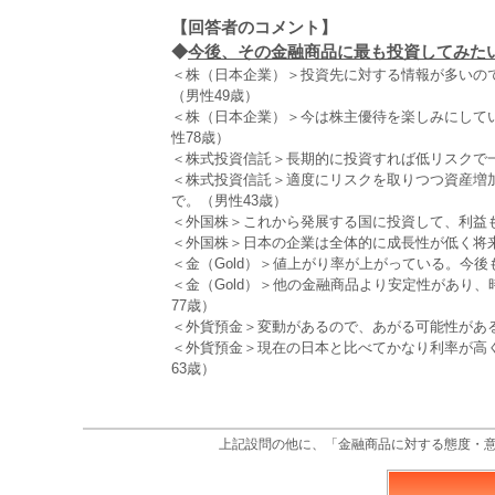
【回答者のコメント】
◆
今後、その金融商品に最も投資してみたい理
＜株（日本企業）＞投資先に対する情報が多いの
（男性49歳）
＜株（日本企業）＞今は株主優待を楽しみにして
性78歳）
＜株式投資信託＞長期的に投資すれば低リスクで一
＜株式投資信託＞適度にリスクを取りつつ資産増
で。（男性43歳）
＜外国株＞これから発展する国に投資して、利益も
＜外国株＞日本の企業は全体的に成長性が低く将来
＜金（Gold）＞値上がり率が上がっている。今後
＜金（Gold）＞他の金融商品より安定性があり
77歳）
＜外貨預金＞変動があるので、あがる可能性がある
＜外貨預金＞現在の日本と比べてかなり利率が高
63歳）
上記設問の他に、「金融商品に対する態度・