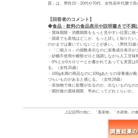
質」は、男性10・20代や70代、女性高年代層で
【回答者のコメント】
◆
食品・飲料の食品表示や説明書きで不満に感
・賞味期限・消費期限をもっと見やすい位置に統一
・国産でも産地はどこか、もっと詳しく知りたい
のかまでは書いていないことが多い。（男性31歳
・「〇個入り」の個数表示なのに栄養成分表示がグ
・砂糖不使用や糖類ゼロと強調しながら人工甘味料
・0%とか0カロリーとか書かれてあっても実質は
る。（女性25歳）
・100g未満の商品なのに100gあたりの栄養価
づらいものがあると感じる。（女性28歳）
・添加物で体に影響が出るのか、出ないものなのか
・開封後の賞味期限、早めにってどれくらいか。（
上記設問の他に、「畜産物」「水産物」の