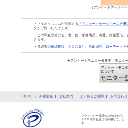
（アンケートデータベー
・マイボイスコムが提供する
「アンケートデータベースMyE
タがご覧いただけます。
・この調査以外にも、食、住、家庭用品、流通、情報通信、
きます。
・各調査の
単純集計、クロス集計、自由回答、ローデータ
を
★アンケートモニター募集中！モニタ
HOME
新着情報
会社案内
よくあるご質問
お問合わせ
プライバシー保護のため128ビッ
トSSL暗号化通信を採用していま
す。