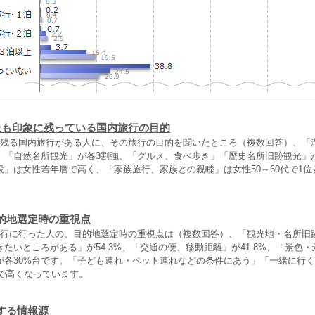
最も印象に残っている国内旅行の目的
に残る国内旅行がある人に、その旅行の目的を聞いたところ（複数回答）、「
」「自然名所観光」が各3割強、「グルメ、食べ歩き」「歴史名所旧跡観光」
設」は女性若年層で高く、「家族旅行、家族との親睦」は女性50～60代で1位
的地選定時の重視点
旅行に行った人の、目的地選定時の重視点は（複数回答）、「観光地・名所旧
たいところがある」が54.3%、「交通の便、移動距離」が41.8%、「景色
が各30%台です。「子ども連れ・ペット連れなどの条件にあう」「一緒に行
代で高くなっています。
する情報源