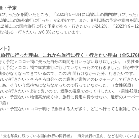
験・予定
に行ったかを聞いたところ、「2023年5～8月に1泊以上の国内旅行に行った」が
月に1泊以上の海外旅行に行った」が2.4%です。また、9月以降の予定や意向を
月に1泊以上の国内旅行に行く予定がある・行きたい」が24.2%、「2023年9～1
がある・行きたい」が6.3%となっています。
ント】
に旅行に行った理由、これから旅行に行く・行きたい理由（全5,176
行く予定＞コロナ禍に失った自分の時間を目いっぱい取り戻したい。（男性4
行く予定＞コロナ禍で家族旅行に行けていなかったので行きました。娘が中学
機会がなくなってきているので、この3年間行けなかった分、行きたいです。（
ないが行きたい＞そろそろ自分へのご褒美と家族とのレジャーとして行きたい
た為、そういう気持ちにならなかったので行っていなかった。（女性60歳）
ないが行きたい＞1泊で良いので、近隣の温泉でゆっくりしたい。（男性42歳
ない・予定ない＞物価高が続く中、旅行に費用を費やせない。近所のスーパー
1歳）
ない・予定ない＞コロナ明けで旅行する人が多く、どこへ行っても混雑してい
「最も印象に残っている国内旅行の同行者」「海外旅行の意向」なども聞いていま