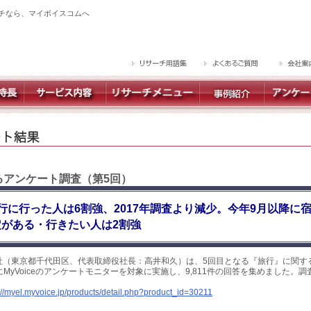
チなら、マイボイスコムへ
するアンケート調査（第5回）
行に行った人は6割強、2017年調査より減少。今年9月以降に
がある・行きたい人は2割強
社（東京都千代田区、代表取締役社長：高井和久）は、5回目となる『旅行』に関す
日にMyVoiceのアンケートモニターを対象に実施し、9,811件の回答を集めました。
://myel.myvoice.jp/products/detail.php?product_id=30211