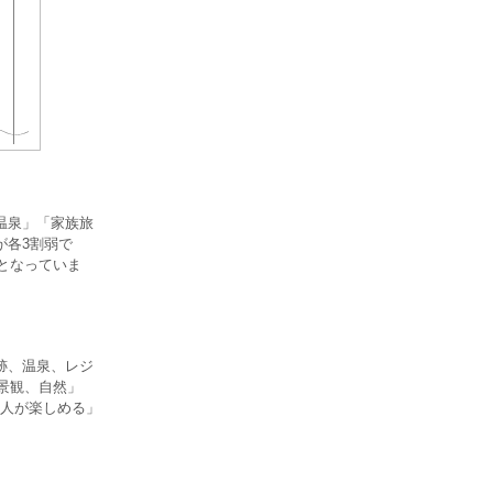
温泉」「家族旅
が各3割弱で
となっていま
跡、温泉、レジ
・景観、自然」
く人が楽しめる」