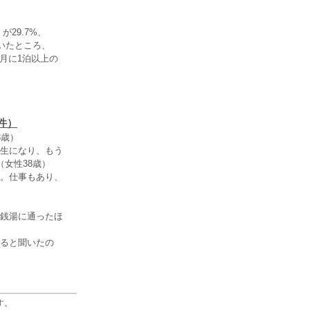
29.7%、
聞いたところ、
2月に1泊以上の
件）
8歳）
生になり、もう
女性38歳）
。仕事もあり、
）
銭湯に通ったほ
ると聞いたの
す。