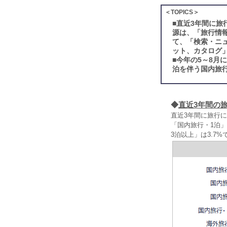
＜TOPICS＞
■
直近3年間に旅
源は、「旅行情報
て、「検索・ニュ
ット、カタログ
■
今年の5～8月
泊を伴う国内旅
◆
直近3年間の
直近3年間に旅行に
「国内旅行・1泊」
3泊以上」は3.7