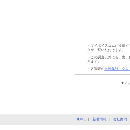
・マイボイスコムが提供す
タがご覧いただけます。
・この調査以外にも、食、
きます。
・各調査の
単純集計、クロ
★ア
HOME
新着情報
会社案内