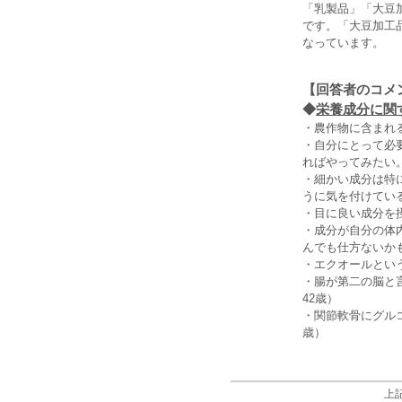
「乳製品」「大豆
です。「大豆加工
なっています。
【回答者のコメ
◆
栄養成分に関す
・農作物に含まれ
・自分にとって必
ればやってみたい。
・細かい成分は特
うに気を付けている
・目に良い成分を
・成分が自分の体
んでも仕方ないか
・エクオールとい
・腸が第二の脳と
42歳）
・関節軟骨にグル
歳）
上