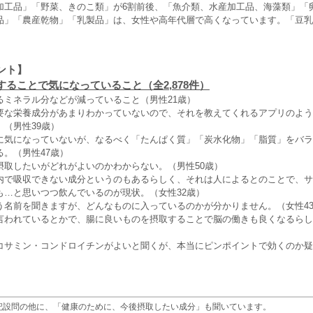
加工品」「野菜、きのこ類」が6割前後、「魚介類、水産加工品、海藻類」「卵
品」「農産乾物」「乳製品」は、女性や高年代層で高くなっています。「豆乳
ント】
ることで気になっていること（全2,878件）
るミネラル分などが減っていること（男性21歳）
要な栄養成分があまりわかっていないので、それを教えてくれるアプリのよう
（男性39歳）
に気になっていないが、なるべく「たんぱく質」「炭水化物」「脂質」をバラ
。（男性47歳）
摂取したいがどれがよいのかわからない。（男性50歳）
内で吸収できない成分というのもあるらしく、それは人によるとのことで、サ
も…と思いつつ飲んでいるのが現状。（女性32歳）
う名前を聞きますが、どんなものに入っているのかが分かりません。（女性4
言われているとかで、腸に良いものを摂取することで脳の働きも良くなるらし
コサミン・コンドロイチンがよいと聞くが、本当にピンポイントで効くのか疑
記設問の他に、「健康のために、今後摂取したい成分」も聞いています。