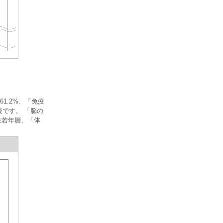
1.2%、「免疫
後です。 「脳の
性若年層、「体