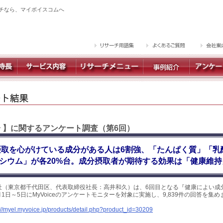
チなら、マイボイスコムへ
分 】に関するアンケート調査（第6回）
摂取を心がけている成分がある人は6割強、「たんぱく質」「乳
シウム」が各20%台。成分摂取者が期待する効果は「健康維持
社（東京都千代田区、代表取締役社長：高井和久）は、6回目となる『健康によい成
月1日～5日にMyVoiceのアンケートモニターを対象に実施し、9,839件の回答を集
://myel.myvoice.jp/products/detail.php?product_id=30209