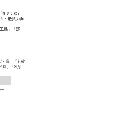
ビタミンC」
疫力・抵抗力向
工品」「野
ぱく質」「乳酸
代層、「乳酸