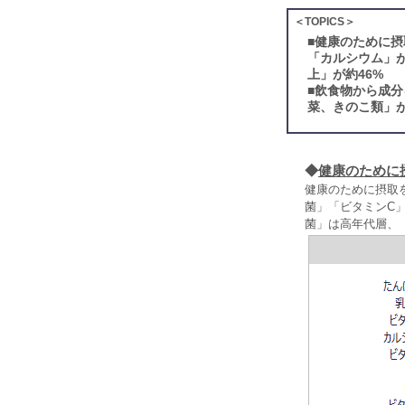
＜TOPICS＞
■
健康のために摂
「カルシウム」
上」が約46%
■
飲食物から成分
菜、きのこ類」が
◆
健康のために
健康のために摂取
菌」「ビタミンC
菌」は高年代層、「