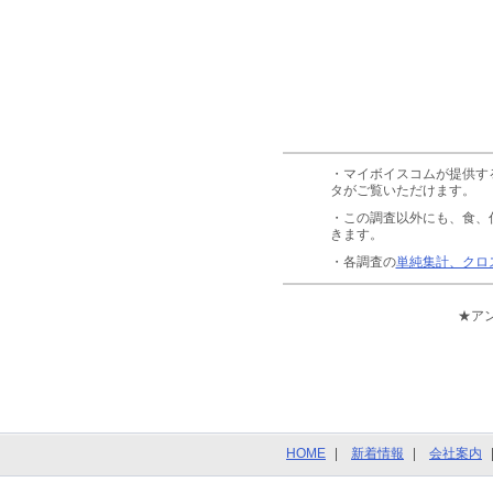
・マイボイスコムが提供す
タがご覧いただけます。
・この調査以外にも、食、
きます。
・各調査の
単純集計、クロ
★ア
HOME
新着情報
会社案内