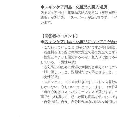
◆
スキンケア用品・化粧品の購入場所
スキンケア用品・化粧品の購入場所は（複数回答）
通販」が34.4%、「スーパー」が17.0%です。
います。
【回答者のコメント】
◆
スキンケア用品・化粧品についてこだわっ
・こだわっていることは特にないですが毎日継続
・洗顔料を使う際は専用の泡立て器で泡立てこすら
・性質云々よりも優先するのが、瓶入りは捨てる
している。（男性44歳）
・老化防止のために保湿が大切だと考えているの
・肌に優しいこと、洗顔料だけで落とせること、
（女性29歳）
・スキンケア、コスメ大好きです。ストレス発散
しかいない。心もついでにケアしてます。（女性3
・着け心地とコストパフォーマンスで選びます。
商品かも確認して、想いが同じ商品を使いたいです
・自分の肌に合う、自分世代向きの悩みを解消し