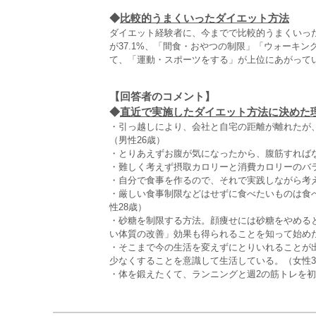
◆
比較的うまくいったダイエット方法
ダイエット経験者に、今までで比較的うまくいっ
が37.1%、「間食・おやつの制限」「ウォーキ
て、「運動・スポーツをする」が上位にあがって
【回答者のコメント】
◆
直近で実施したダイエット方法に決めた理由
・引っ越しにより、会社と自宅の距離が離れたが
（男性26歳）
・とりあえずお腹が気になったから、腹筋すれば
・難しく考えず摂取カロリーと消費カロリーのバ
・自分で食事を作るので、それで実践しながら考え
・厳しい食事制限などはせずに食べたいものは食
性28歳）
・砂糖を制限する方法。顔痩せには砂糖をやめると
い体質の改善」効果も得られることを知って始めた
・そこまで今の生活を変えずにとりいれることが
少なくすることを意識して生活している。（女性3
・体を鍛えたくて、ランニングと週2の筋トレを初