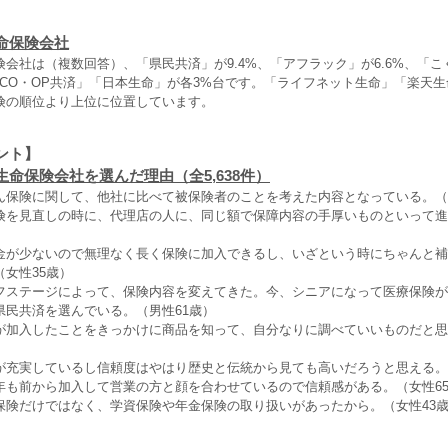
命保険会社
会社は（複数回答）、「県民共済」が9.4%、「アフラック」が6.6%、「こ
%、「CO・OP共済」「日本生命」が各3%台です。「ライフネット生命」「楽天
険の順位より上位に位置しています。
ント】
命保険会社を選んだ理由（全5,638件）
ん保険に関して、他社に比べて被保険者のことを考えた内容となっている。（
険を見直しの時に、代理店の人に、同じ額で保障内容の手厚いものといって進
金が少ないので無理なく長く保険に加入できるし、いざという時にちゃんと補
女性35歳）
フステージによって、保険内容を変えてきた。今、シニアになって医療保険が
県民共済を選んでいる。（男性61歳）
が加入したことをきっかけに商品を知って、自分なりに調べていいものだと思
が充実しているし信頼度はやはり歴史と伝統から見ても高いだろうと思える。
年も前から加入して営業の方と顔を合わせているので信頼感がある。（女性6
保険だけではなく、学資保険や年金保険の取り扱いがあったから。（女性43