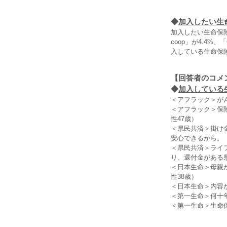
◆
加入したい生
加入したい生命保険
coop」が4.4
入している生命保
【回答者のコメ
◆
加入している生
＜アフラック＞が
＜アフラック＞保
性47歳）
＜県民共済＞掛け
安心できるから。（
＜県民共済＞ライ
り、還付金がある
＜日本生命＞母親
性38歳）
＜日本生命＞内容
＜第一生命＞何十
＜第一生命＞生命