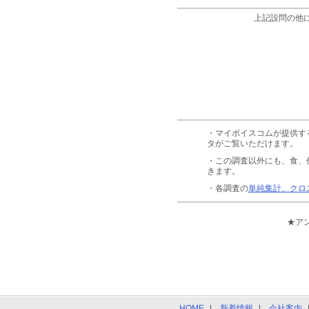
上記設問の他
・マイボイスコムが提供す
タがご覧いただけます。
・この調査以外にも、食、
きます。
・各調査の
単純集計、クロ
★ア
HOME
新着情報
会社案内