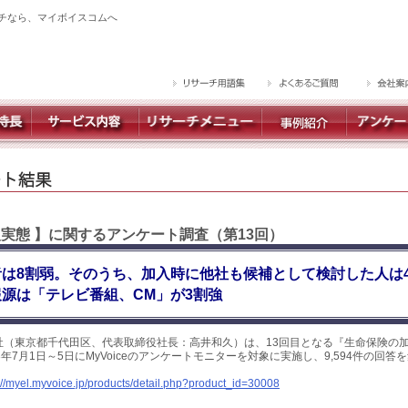
チなら、マイボイスコムへ
入実態 】に関するアンケート調査（第13回）
は8割弱。そのうち、加入時に他社も候補として検討した人は
源は「テレビ番組、CM」が3割強
社（東京都千代田区、代表取締役社長：高井和久）は、13回目となる『生命保険の
年7月1日～5日にMyVoiceのアンケートモニターを対象に実施し、9,594件の回
://myel.myvoice.jp/products/detail.php?product_id=30008