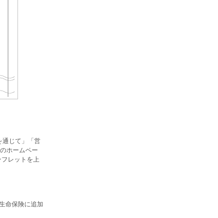
を通じて」「営
のホームペー
ンフレットを上
の生命保険に追加