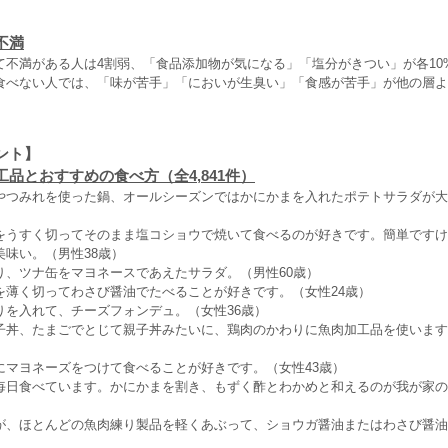
不満
て不満がある人は4割弱、「食品添加物が気になる」「塩分がきつい」が各10
食べない人では、「味が苦手」「においが生臭い」「食感が苦手」が他の層よ
ント】
品とおすすめの食べ方（全4,841件）
やつみれを使った鍋、オールシーズンではかにかまを入れたポテトサラダが大
をうすく切ってそのまま塩コショウで焼いて食べるのが好きです。簡単ですけ
美味い。（男性38歳）
り、ツナ缶をマヨネースであえたサラダ。（男性60歳）
を薄く切ってわさび醤油でたべることが好きです。（女性24歳）
りを入れて、チーズフォンデュ。（女性36歳）
子丼、たまごでとじて親子丼みたいに、鶏肉のかわりに魚肉加工品を使います
にマヨネーズをつけて食べることが好きです。（女性43歳）
毎日食べています。かにかまを割き、もずく酢とわかめと和えるのが我が家の
が、ほとんどの魚肉練り製品を軽くあぶって、ショウガ醤油またはわさび醤油