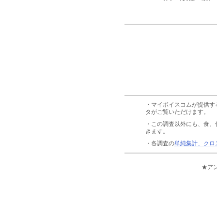
・マイボイスコムが提供す
タがご覧いただけます。
・この調査以外にも、食、
きます。
・各調査の
単純集計、クロ
★ア