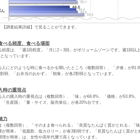
、【調査結果詳細】で見ることができます。
食べる頻度、食べる場面
る頻度は、「週1回程度」「月に2～3回」がボリュームゾーンです。週1回以
強となっています。
る人にどのような時に食べるかを聞いたところ（複数回答）、「夕食」が81.
3割弱、「お弁当のおかず」「朝食」が各2割弱となっています。
入時の重視点
人の購入時の重視点は（複数回答）、「味」が69.8%、「価格」が53.8%
」「生産国」「量・サイズ、販売単位」が各20%台です。
魅力
は（複数回答）、「そのまま食べられる」「良質なたんぱく質がとれる」「味
調理が簡単」「低脂肪、低カロリー」が各3割弱です。「良質なたんぱく質がと
調理が簡単」は、女性や高年代層で高くなっています。