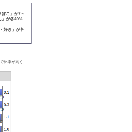
まぼこ」が7～
」が各40%
・好き」が各
層で比率が高く、