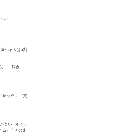
上食べる人は5割
8%、「昼食」
、「原材料」「賞
が良い・好き」
れる」「そのま