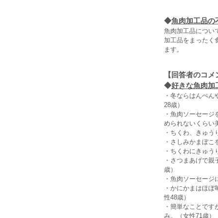
◆
魚肉加工品の
魚肉加工品につい
加工品をまったく
ます。
【回答者のコメ
◆
好きな魚肉加工
・冬ならはんぺん
28歳）
・魚肉ソーセージ
められないくらい
・ちくわ、きゅう
・さしみかまぼこ
・ちくわにきゅう
・さつまあげで親
歳）
・魚肉ソーセージ
・かにかまはほぼ
性48歳）
・簡単なことです
み。（女性71歳）