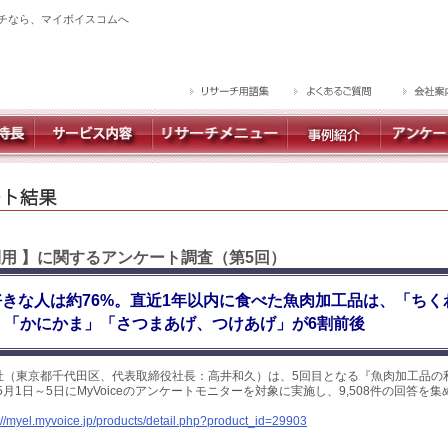
チなら、マイボイスコムへ
利用 】に関するアンケート調査（第5回）
きな人は約76%。直近1年以内に食べた魚肉加工品は、「ちく
、「かにかま」「さつまあげ、つけあげ」が6割前後
社（東京都千代田区、代表取締役社長：高井和久）は、5回目となる『魚肉加工品の
5月1日～5日にMyVoiceのアンケートモニターを対象に実施し、9,508件の回答を
://myel.myvoice.jp/products/detail.php?product_id=29903