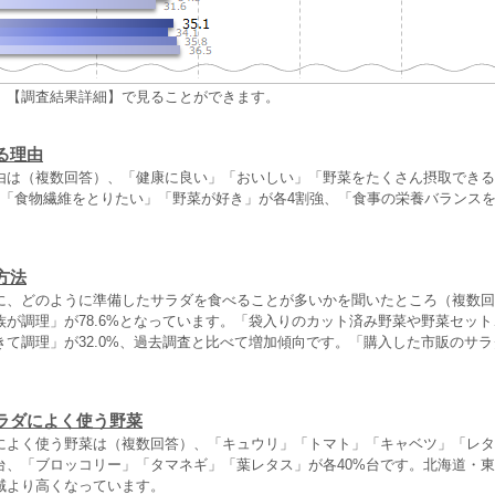
、【調査結果詳細】で見ることができます。
る理由
由は（複数回答）、「健康に良い」「おいしい」「野菜をたくさん摂取できる
「食物繊維をとりたい」「野菜が好き」が各4割強、「食事の栄養バランスをと
方法
に、どのように準備したサラダを食べることが多いかを聞いたところ（複数回
族が調理」が78.6%となっています。「袋入りのカット済み野菜や野菜セッ
て調理」が32.0%、過去調査と比べて増加傾向です。「購入した市販のサラダ
ラダによく使う野菜
によく使う野菜は（複数回答）、「キュウリ」「トマト」「キャベツ」「レタ
%台、「ブロッコリー」「タマネギ」「葉レタス」が各40%台です。北海道・
域より高くなっています。