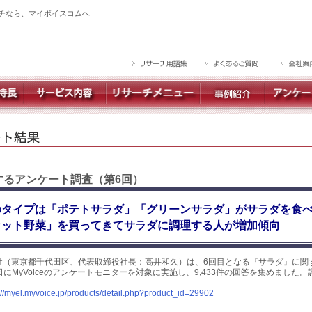
チなら、マイボイスコムへ
関するアンケート調査（第6回）
タイプは「ポテトサラダ」「グリーンサラダ」がサラダを食べ
カット野菜」を買ってきてサラダに調理する人が増加傾向
社（東京都千代田区、代表取締役社長：高井和久）は、6回目となる『サラダ』に関
5日にMyVoiceのアンケートモニターを対象に実施し、9,433件の回答を集めました
://myel.myvoice.jp/products/detail.php?product_id=29902