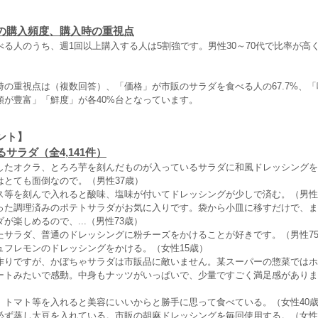
の購入頻度、購入時の重視点
る人のうち、週1回以上購入する人は5割強です。男性30～70代で比率が高
の重視点は（複数回答）、「価格」が市販のサラダを食べる人の67.7%、「味
類が豊富」「鮮度」が各40%台となっています。
ント】
サラダ（全4,141件）
したオクラ、とろろ芋を刻んだものが入っているサラダに和風ドレッシングを
はとても面倒なので。（男性37歳）
ス等を刻んで入れると酸味、塩味が付いてドレッシングが少しで済む。（男性
った調理済みのポテトサラダがお気に入りです。袋から小皿に移すだけで、ま
が楽しめるので、...（男性73歳）
たサラダ、普通のドレッシングに粉チーズをかけることが好きです。（男性7
ュフレモンのドレッシングをかける。（女性15歳）
作りですが、かぼちゃサラダは市販品に敵いません。某スーパーの惣菜ではホ
ートみたいで感動。中身もナッツがいっぱいで、少量ですごく満足感がありま
、トマト等を入れると美容にいいからと勝手に思って食べている。（女性40
必ず蒸し大豆を入れている。市販の胡麻ドレッシングを毎回使用する。（女性