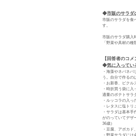
◆
市販のサラダ
市販のサラダを食べ
す。
市販のサラダ購入時
「野菜や具材の種
【回答者のコメ
◆
気に入っている
・海藻やネバネバ
う。自分で作るの
・お新香、ピクル
・時折買う袋に入
適量のポテトサラダ
・ルッコラの入っ
・レタスに塩トリ
・サラダは基本手
がのっていてデザ
36歳）
・豆腐、アボカド
・野菜サラダには