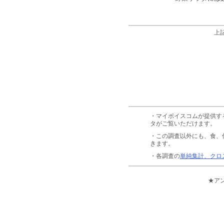
上
・マイボイスコムが提供す
タがご覧いただけます。
・この調査以外にも、食、
きます。
・各調査の
単純集計、クロ
★ア