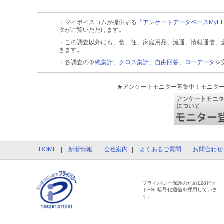
・マイボイスコムが提供する
「アンケートデータベースMyE
タがご覧いただけます。
・この調査以外にも、食、住、家庭用品、流通、情報通信、
きます。
・各調査の
単純集計、クロス集計、自由回答、ローデータ
を
★アンケートモニター募集中！モニタ
HOME
新着情報
会社案内
よくあるご質問
お問合わせ
プライバシー保護のため128ビッ
トSSL暗号化通信を採用していま
す。