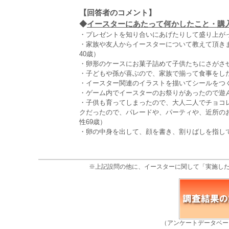
【回答者のコメント】
◆
イースターにあたって何かしたこと・購入
・プレゼントを知り合いにあげたりして盛り上がっ
・家族や友人からイースターについて教えて頂き
40歳）
・卵形のケースにお菓子詰めて子供たちにさがさせ
・子どもや孫が喜ぶので、家族で揃って食事をした
・イースター関連のイラストを描いてシールをつく
・ゲーム内でイースターのお祭りがあったので遊ん
・子供も育ってしまったので、大人二人でチョコ
クだったので、パレードや、パーティや、近所の
性69歳）
・卵の中身を出して、顔を書き、割りばしを指して
※上記設問の他に、イースターに関して「実施し
（アンケートデータベー