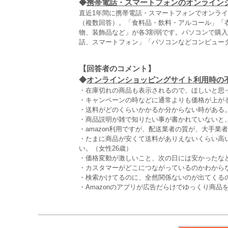
◆
携帯電話・スマートフォンのオンライン
直近1年間に携帯電話・スマートフォンでオンラ
（複数回答）。「食料品・飲料・アルコール」「
物、装飾品など」が各3割弱です。パソコンで購入
話、スマートフォン」「パソコンなどコンピュー
【回答者のコメント】
◆
オンラインショッピングサイト利用時の不満
・在庫切れの商品も表示されるので、ほしいと思っ
・キャンペーンの時などに通常よりも価格が上がる
・送料がどのくらいかかるか分からない時がある。
・商品説明が雑で知りたい事が書かれていないと、
・amazon利用ですが、配送業者の質が、大手業
・たまに商品が安くて送料がありえないくらい高
い。（女性26歳）
・価格変動が激しいこと、次の日には安かったなど
・カスタマーがどこにつながっているのかわから
・検索かけてるのに、全然関係ないのが出てくるの
・Amazonのアプリが広告だらけでゆっくり商品