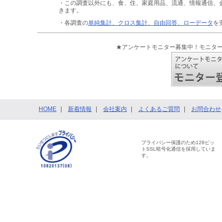
・この調査以外にも、食、住、家庭用品、流通、情報通信、
きます。
・各調査の
単純集計、クロス集計、自由回答、ローデータ
を
★アンケートモニター募集中！モニタ
HOME
新着情報
会社案内
よくあるご質問
お問合わせ
プライバシー保護のため128ビッ
トSSL暗号化通信を採用していま
す。