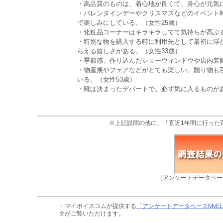
・高品質のものは、着心地が良くて、身心が元気に
・バレンタインデーやクリスマスなどのイベント
で楽しみにしている。（女性25歳）
・化粧品コーナーはキラキラしてて気持ちが高ぶる
・特別な物を購入する時に利用先として最初に浮
らえる嬉しさがある。（女性33歳）
・季節感、作り込んだショーウィンドウや店内装飾
・物産展やフェアなどがとても楽しい。贈り物も
いる。（女性53歳）
・靴は決まったデパートで。必ず気に入るものがあ
※上記設問の他に、「直近1年間に行った
（アンケートデータベー
・マイボイスコムが提供する
「アンケートデータベースMyE
タがご覧いただけます。