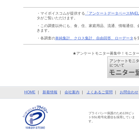
・マイボイスコムが提供する
「アンケートデータベースMyE
タがご覧いただけます。
・この調査以外にも、食、住、家庭用品、流通、情報通信、
きます。
・各調査の
単純集計、クロス集計、自由回答、ローデータ
を
★アンケートモニター募集中！モニタ
HOME
新着情報
会社案内
よくあるご質問
お問合わせ
プライバシー保護のため128ビッ
トSSL暗号化通信を採用していま
す。