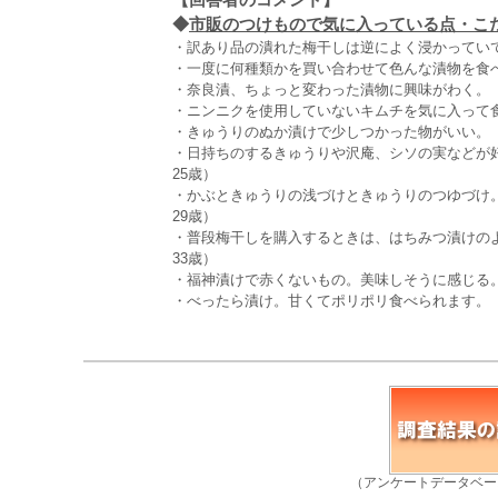
◆
市販のつけもので気に入っている点・こだわ
・訳あり品の潰れた梅干しは逆によく浸かっていて
・一度に何種類かを買い合わせて色んな漬物を食べ
・奈良漬、ちょっと変わった漬物に興味がわく。（
・ニンニクを使用していないキムチを気に入って食
・きゅうりのぬか漬けで少しつかった物がいい。（
・日持ちのするきゅうりや沢庵、シソの実などが
25歳）
・かぶときゅうりの浅づけときゅうりのつゆづけ
29歳）
・普段梅干しを購入するときは、はちみつ漬けの
33歳）
・福神漬けで赤くないもの。美味しそうに感じる。
・べったら漬け。甘くてポリポリ食べられます。（
（アンケートデータベー