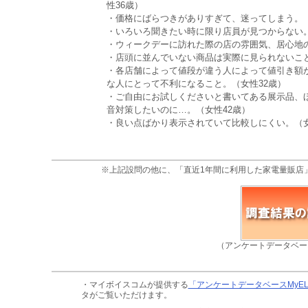
性36歳）
・価格にばらつきがありすぎて、迷ってしまう。（
・いろいろ聞きたい時に限り店員が見つからない。
・ウィークデーに訪れた際の店の雰囲気、居心地の
・店頭に並んでいない商品は実際に見られないこと
・各店舗によって値段が違う人によって値引き額
な人にとって不利になること。（女性32歳）
・ご自由にお試しくださいと書いてある展示品、
音対策したいのに…。（女性42歳）
・良い点ばかり表示されていて比較しにくい。（女
※上記設問の他に、「直近1年間に利用した家電量販店
（アンケートデータベー
・マイボイスコムが提供する
「アンケートデータベースMyE
タがご覧いただけます。