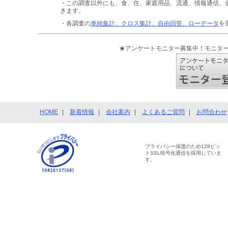
・この調査以外にも、食、住、家庭用品、流通、情報通信、
きます。
・各調査の
単純集計、クロス集計、自由回答、ローデータ
を
★アンケートモニター募集中！モニタ
HOME
新着情報
会社案内
よくあるご質問
お問合わせ
プライバシー保護のため128ビッ
トSSL暗号化通信を採用していま
す。