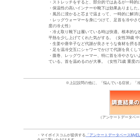
・ストレッチをすると、部分的ではあるが一時的に
・保温性の高いインナーや靴下は効果ありました。
・風呂に浸かると芯まで温まって、一時的に解消し
・レッグウォーマーを身につけて、足首を冷やさな
度の冷え性）
・冷え取り靴下は履いている時は快適。根本的な
平熱を少し上げてくれた気がする。（女性39歳 
・生姜や唐辛子など代謝が良さそうな食材を摂る首
・足を温冷交互にシャワーでかけて代謝を良くして
・腹巻、レッグウォーマー、特に首を冷やさない
ている。首を温めるのが大事。（女性71歳 重度
※上記設問の他に、「悩んでいる症状」「
（アンケートデータベー
・マイボイスコムが提供する
「アンケートデータベースMyE
タがご覧いただけます。