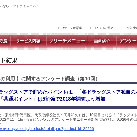
チなら、マイボイスコムへ
アの利用 】に関するアンケート調査（第10回）
ドラッグストアで貯めたポイントは、「各ドラッグストア独自の
「共通ポイント」は5割強で2018年調査より増加
社（東京都千代田区、代表取締役社長：高井和久）は、10回目となる『ドラッグス
22年11月1日～5日にMyVoiceのアンケートモニターを対象に実施し、9,926件
す。
://myel.myvoice.jp/products/detail.php?product_id=29206