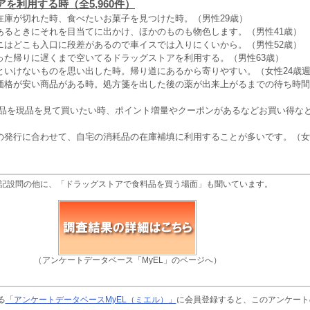
を利用する時（全5,960件）
在庫が切れた時、食べたいお菓子を見つけた時。（男性29歳）
あるときにそれを目当てに出かけ、ほかのものも物色します。（男性41歳）
ニはどこも入口に段差があるので車イスでは入りにくいから。（男性52歳）
った帰りに遅くまで空いてるドラッグストアを利用する。（男性63歳）
といけないものを思い出した時。帰り道にあるから寄りやすい。（女性24歳
価格が安い商品がある時。処方箋を出した後の薬が出来上がるまでの待ち時間
粧品を現品を見て買いたい時、ポイント増量やクーポンがあるなどお買い得なと
の発行に合わせて、自宅の消耗品の在庫補填に利用することが多いです。（女
記設問の他に、「ドラッグストアで食料品を買う場面」も聞いています。
（アンケートデータベース「MyEL」のページへ）
る
「アンケートデータベースMyEL（ミエル）」
に会員登録すると、このアンケート