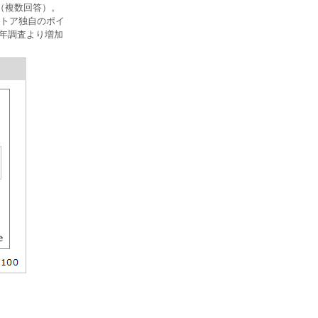
（複数回答）。
ストア独自のポイ
8年調査より増加