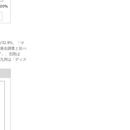
1.9%、「マ
。過去調査と比べ
ア」、北陸は
九州は「ディス