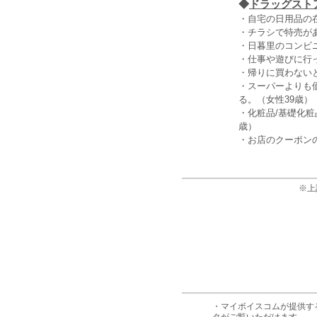
◆
ドラッグストア
・自宅の日用品の
・チラシで特売が
・日暮里のコンビ
・仕事や遊びに行
・帰りに買わない
・スーパーよりも
る。（女性39歳）
・化粧品/基礎化
歳）
・お店のクーポン
※上
・マイボイスコムが提供す