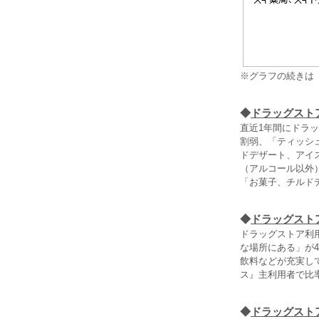
※グラフの続きは
◆
ドラッグスト
直近1年間にドラ
割弱、「ティッシ
ドデザート、アイス
（アルコール以外
「お菓子、チルド
◆
ドラッグスト
ドラッグストア利用
な場所にある」が4
飲料などが充実し
ス』主利用者で比
◆
ドラッグスト