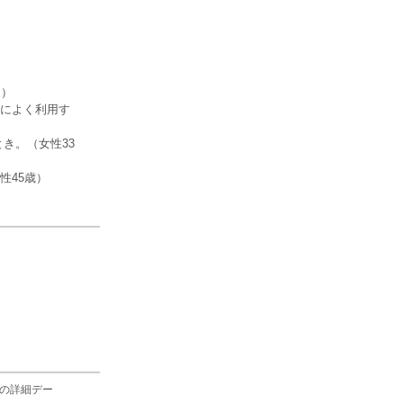
週）
によく利用す
き。（女性33
性45歳）
の詳細デー