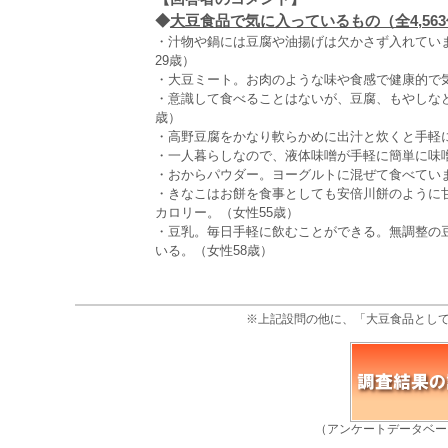
◆
大豆食品で気に入っているもの（全4,56
・汁物や鍋には豆腐や油揚げは欠かさず入れてい
29歳）
・大豆ミート。お肉のような味や食感で健康的で気
・意識して食べることはないが、豆腐、もやしな
歳）
・高野豆腐をかなり軟らかめに出汁と炊くと手軽に
・一人暮らしなので、液体味噌が手軽に簡単に味
・おからパウダー。ヨーグルトに混ぜて食べていま
・きなこはお餅を食事としても安倍川餅のように
カロリー。（女性55歳）
・豆乳。毎日手軽に飲むことができる。無調整の
いる。（女性58歳）
※上記設問の他に、「大豆食品とし
（アンケートデータベー