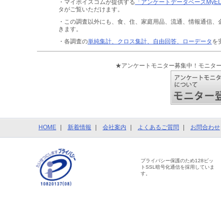
・マイボイスコムが提供する
「アンケートデータベースMyE
タがご覧いただけます。
・この調査以外にも、食、住、家庭用品、流通、情報通信、
きます。
・各調査の
単純集計、クロス集計、自由回答、ローデータ
を
★アンケートモニター募集中！モニタ
HOME
新着情報
会社案内
よくあるご質問
お問合わせ
プライバシー保護のため128ビッ
トSSL暗号化通信を採用していま
す。