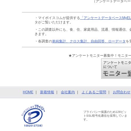
（アンケートデータベー
・マイボイスコムが提供する
「アンケートデータベースMyE
タがご覧いただけます。
・この調査以外にも、食、住、家庭用品、流通、情報通信、
きます。
・各調査の
単純集計、クロス集計、自由回答、ローデータ
を
★アンケートモニター募集中！モニタ
HOME
新着情報
会社案内
よくあるご質問
お問合わせ
プライバシー保護のため128ビッ
トSSL暗号化通信を採用していま
す。