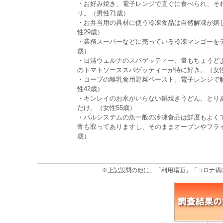
・お好み焼き、電子レンジで直ぐに食べられ、そ
リ。（男性71歳）
・お弁当用の具材に使う冷凍食品は自然解凍が嬉
性29歳）
・業務スーパーなどに売っている冷凍マンゴーを
歳）
・日清ウェルナのスパゲッティー、量もちょうど
のトマトソーススパゲッティーが特に好き。（女性
・コープの離乳食用野菜ペースト。電子レンジで
性42歳）
・キンレイのお水がいらない鍋焼きうどん。とり
だけ。（女性55歳）
・パルシステムの魚一般の冷凍食品は鮮度もよく
骨も取ってありますし、そのままオーブンやフラ
歳）
※上記設問の他に、「利用場面」「コロナ禍